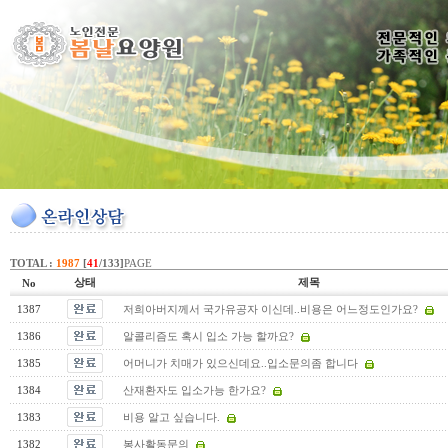
TOTAL :
1987
[
41
/133]
PAGE
상태
제목
No
1387
저희아버지께서 국가유공자 이신데..비용은 어느정도인가요?
1386
알콜리즘도 혹시 입소 가능 할까요?
1385
어머니가 치매가 있으신데요..입소문의좀 합니다
1384
산재환자도 입소가능 한가요?
1383
비용 알고 싶습니다.
1382
봉사활동문의