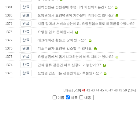
1381
협력병원은 병원갈때 후송비가 저렴해지는건가요?
1380
요양원에서 요양병원이 가까운데 위치하고 있나요?
1379
지금 집에서 서비스받는데요, 요양원입소해도 혜택받을수있나요?
1378
요양원 입소 문의합니다
1377
레크레이션 활동도 많이 있나요?
1376
기초수급자 요양원 입소할 수 있나요
1375
요양병원에서 옮기려고하는데 바로 자리가 있나요?
1374
간식 종류 같은건 따로 신청이 가능한가요?
1373
요양원 입소비는 선불인가요? 후불인가요 ?
[처음]
[-10]
41
42
43
44
45
46
47
48
49
50
[10+]
이름
제목
내용