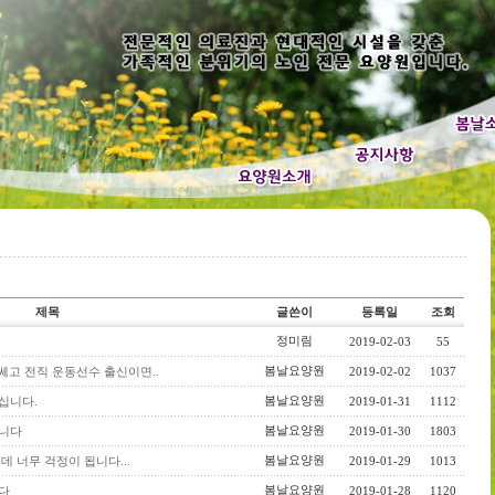
제목
글쓴이
등록일
조회
정미림
2019-02-03
55
봄날요양원
 쎄고 전직 운동선수 출신이면..
2019-02-02
1037
봄날요양원
십니다.
2019-01-31
1112
봄날요양원
합니다
2019-01-30
1803
봄날요양원
데 너무 걱정이 됩니다...
2019-01-29
1013
봄날요양원
다
2019-01-28
1120