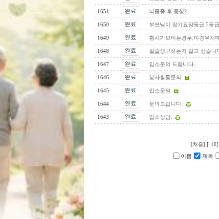
1651
뇌졸중 후 증상?
1650
부모님이 장기요양등급 5등급 
1649
환시가보이는경우,이경우치
1648
실습생구하는지 알고 싶습니다
1647
입소문의 드립니다.
1646
봉사활동문의
1645
입소문의
1644
문의드립니다.
1643
입소상담.
[처음]
[-10]
이름
제목