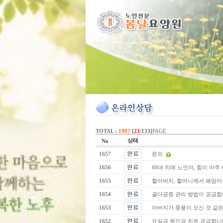
TOTAL :
1987
[
23
/133]
PAGE
상태
No
1657
문의
1656
60대 치매 노인이, 힘이 아주
1655
할아버지, 할머니께서 폐암이
1654
골다공증 관리 방법이 궁금
1653
아버지가 중풍이 오신 것 같은
1652
요실금 원인과 치료 궁금합니