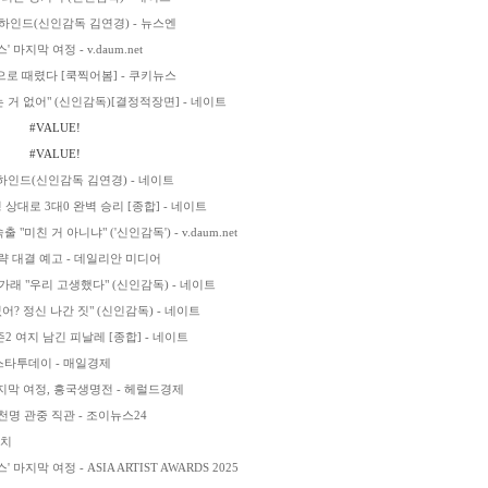
비하인드(신인감독 김연경) - 뉴스엔
지막 여정 - v.daum.net
으로 때렸다 [쿡찍어봄] - 쿠키뉴스
 거 없어" (신인감독)[결정적장면] - 네이트
#VALUE!
#VALUE!
비하인드(신인감독 김연경) - 네이트
상대로 3대0 완벽 승리 [종합] - 네이트
친 거 아니냐" ('신인감독') - v.daum.net
략 대결 예고 - 데일리안 미디어
 "우리 고생했다" (신인감독) - 네이트
 정신 나간 짓" (신인감독) - 네이트
2 여지 남긴 피날레 [종합] - 네이트
 스타투데이 - 매일경제
지막 여정, 흥국생명전 - 헤럴드경제
천명 관중 직관 - 조이뉴스24
런치
지막 여정 - ASIA ARTIST AWARDS 2025