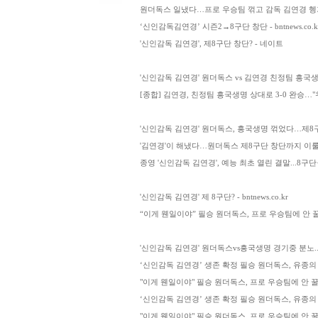
원더독스 일냈다…프로 우승팀 꺾고 감독 김연경 헹가
‘신인감독김연경’ 시즌2→8구단 창단 - bntnews.co.k
'신인감독 김연경', 제8구단 창단? - 네이트
'신인감독 김연경' 원더독스 vs 김연경 친정팀 흥국생
[종합] 김연경, 친정팀 흥국생명 상대로 3-0 완승…"우리는 
'신인감독 김연경' 원더독스, 흥국생명 꺾었다…제8구
'김연경'이 해냈다…원더독스 제8구단 창단까지 이룰까 
종영 '신인감독 김연경', 예능 최초 열린 결말...8구단·시즌2
'신인감독 김연경' 제 8구단? - bntnews.co.kr
“이게 웬일이야” 필승 원더독스, 프로 우승팀에 안 
'신인감독 김연경' 원더독스vs흥국생명 경기중 분노...결과
‘신인감독 김연경’ 생존 확정 필승 원더독스, 유종의 미
"이게 웬일이야" 필승 원더독스, 프로 우승팀에 안 꿀
‘신인감독 김연경’ 생존 확정 필승 원더독스, 유종의 미
"이게 웬일이야" 필승 원더독스, 프로 우승팀에 안 꿀