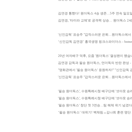
김연경 통했다! 원더독스 4승 생존…5주 연속 일요일 예능
김연경, '타미라 교체'로 공격력 상승… 원더독스 2
'신인감독' 표승주 "갑작스러운 은퇴…원더독스에서 잘
‘신인감독 김연경’ 흥국생명 핑크스파이더스 - bntnews
20년 여자배구 덕후, 요즘 '원더독스' 열성팬이 됐습
김연경 감독과 필승 원더독스, 언더독의 반란 완성 
"영화관에서 '필승 원더독스' 응원하자!" ''신인감독 김연경
'신인감독' 표승주 "갑작스러운 은퇴…원더독스에서 잘
'필승 원더독스', 수원특례시청 배구단에 '셧아웃 승리'..
'필승 원더독스', 수원특례시청 배구단에 '셧아웃 승리'..
'필승 원더독스' 창단 첫 3연승…팀 해체 위기 넘겼다 [
‘필승 원더독스’ 대위기! 백채림→김나희 훈련 명단 제외