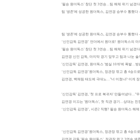
'필승 원더독스' 창단 첫 3연승…팀 해체 위기 넘겼다 [
팀 '생존'에 성공한 원더독스, 김연경 승부수 통했다
팀 '생존'에 성공한 원더독스, 김연경 승부수 통했다 - v.
‘신인감독 김연경’ 언더에서 원더로! 원더독스의 마지
'필승 원더독스' 창단 첫 3연승…팀 해체 위기 넘겼다 
김연경 신인 감독, 마지막 경기 앞두고 팀과 나눈 솔
'신인감독' 김연경, 원더독스 '범실 10개'에 폭발…방출
‘신인감독 김연경’원더독스, 정관장 꺾고 총 4승으로 생
김연경, 백채림 태도에 극대노…"너 미쳤냐? 이게 장난
'신인감독' 김연경, '첫 프로 복귀자' 만들어냈다…"우리 팀 
김연경 이끄는 '원더독스', 첫 직관 경기…상대는 친
‘신인감독 김연경’, 시즌2 직행? 필승 원더독스 해체
‘신인감독 김연경’원더독스, 정관장 꺾고 총 4승으
김연경 감독 '필승 원더독스', 정관장 꺾고 3연승 생