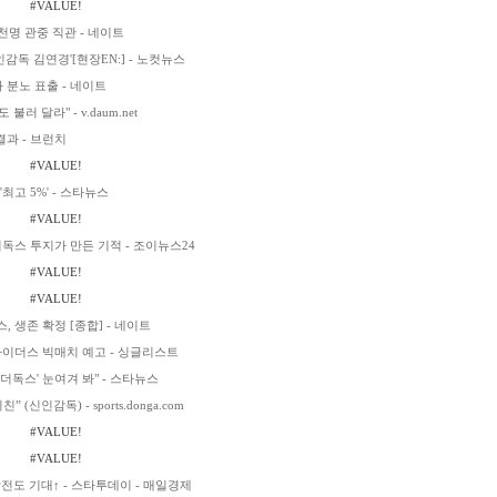
#VALUE!
천명 관중 직관 - 네이트
감독 김연경'[현장EN:] - 노컷뉴스
다 분노 표출 - 네이트
 달라" - v.daum.net
과 - 브런치
#VALUE!
최고 5%' - 스타뉴스
#VALUE!
더독스 투지가 만든 기적 - 조이뉴스24
#VALUE!
#VALUE!
 생존 확정 [종합] - 네이트
파이더스 빅매치 예고 - 싱글리스트
원더독스' 눈여겨 봐" - 스타뉴스
신인감독) - sports.donga.com
#VALUE!
#VALUE!
전도 기대↑ - 스타투데이 - 매일경제