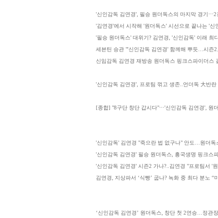
'신인감독 김연경', 필승 원더독스의 마지막 경기⋯2
'김연경'에서 시작해 '원더독스' 시선으로 끝나는 '신인
'필승 원더독스' 대위기? 김연경, '신인감독' 이래 최
세븐틴 승관 "'신인감독 김연경' 함께해 뿌듯…시즌2도 불러
신임감독 김연경 재방송 원더독스 핑크스파이더스 결
'신인감독 김연경', 프로팀 꺾고 생존..언더독 大반란 '
[종합] "8구단 창단 갑시다"⋯'신인감독 김연경', 원
'신인감독' 김연경 "죽으란 법 없구나" 안도…원더독스,
'신인감독 김연경' 필승 원더독스, 흥국생명 핑크스
'신인감독 김연경' 시즌2 가나?..김연경 "프로팀서 '
김연경, 지상파서 ‘식빵’ 굽나? 녹화 중 최다 분노 “미친” (
‘신인감독 김연경’ 원더독스, 창단 첫 2연승…정관장