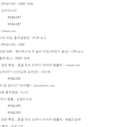
투데이픽] - iMBC 연예
 - 오마이스타
#VALUE!
#VALUE!
daum.net
막 여정, 흥국생명전 - ZUM 뉴스
[투데이픽] - MBC
직한 대화…원더독스의 두 달간 여정 [하반기 결선] - CBC뉴스
제 예고 - iMBC 연예
존 확정…몽골 듀오 인쿠시–타미라 맹활약 - v.daum.net
이야?" ('신인감독 김연경') - 네이트
#VALUE!
경사다" (라커룸) - xportsnews.com
정팀 흥국생명 - 뉴스1
 위기 탈출 - 싱글리스트
#VALUE!
#VALUE!
로 생존 확정…몽골 듀오 인쿠시–타미라 맹활약 - 헤럴드경제
존 확정 - 잡포스트