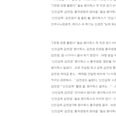
“2천명 관중 몰렸다” 필승 원더독스 첫 직관 경기 
'신인감독' 김연경, 흥국생명과 맞대결..'필승 원더독스' 마
‘신인감독’ 김연경이 잘 올린 볼, 원더독스가 ‘진심’
인쿠시vs정윤주, 에이스 피 튀기는 신경전 "눈에 뵈는
"2천명 관중 몰렸다" 필승 원더독스 첫 직관 경기 
'신인감독 김연경' 원더독스, 김연경 친정팀 흥국생명 
김연경, 잘 나가더니 끝내 위기 맞았다…대형 범실 속출 "미
‘신인감독 김연경’ 원더독스 vs 흥국생명, 캡틴들 지
원더독스 일냈다…프로 우승팀 꺾고 감독 김연경 헹가래
김연경 역대급 분노…백채림 안일한 태도에 "너 미쳤어?
"8구단 관련해서…" 김연경도 놀랐다, '신인감독' 시즌
김연경 “‘신인감독’ 촬영 끝, 원더독스 결과는…” -
‘신인감독 김연경’ 언더에서 원더로! 원더독스의 마
'신인감독 김연경', 필승 원더독스의 마지막 경기⋯2
신인감독 김연경 9화 원더독스 흥국생명 결과 - 브
'신인감독' 김연경, 흥국생명과 맞대결..'필승 원더독스' 마