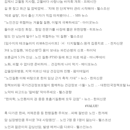
김제시 교월동 지사협, 교월바다 사랑나눔 바자회 개최 - 프레시안
길 못 찾고 최근 일 깜박깜박… '치매 전 단계'부터 관리 시작해야 - 헬스조선
'제로 설탕', 의사 출신 기자가 직접 따져봤더니… - SBS 뉴스
“노인건강 위협하는 겨울철 질환, 이렇게 극복하세요” - 아이굿뉴스
돌아온 서정진 회장... 항암 전문가를 사장에 뽑은 유한양행 - 히트뉴스
땀도 안 났는데 탈수? 노인 위협하는 '이 질환' - 헬스조선
[임수지의 테크놀러지 리뷰&인사이트]〈4〉디지털헬스:원격 집중치료 ... - 전자신문
3대 노인질환, '파킨슨병'① 몸이 보내는 파킨슨병의 신호 - 하이닥
보훈급여 5.5% 인상...노인 질환·PTSD 등에 최고 의료 제공 - 머니투데이
노화, 피할 수 없다면 준비하자… 건강하게 나이 먹기 - 메디포뉴스
갑을장유병원, 지역 어르신 대상 건강강좌 진행 - 팜이데일리
“노인질환 이해 바탕으로 한의 임상 근거 축적 기대” > 뉴스 - 한의신문
정책브리핑·국가건강정보포털이 함께하는 건강정보 <1월> 노인 ... - 대한민국정책포털 kore
노약자 파고드는 '칼바람' 막아주세요 - 헬스경향
“한의학, 노인환자의 경·중증 호흡기질환에 모두 강점” > 뉴스 - 한의신문
#VALUE!
훅 다가온 한파, 저체온증 등 한랭질환 주의보…피해 절반은 노인 - 한겨레
암·심장병만큼 무서운 '3대 사망원인'… 노인 2명 중 1명이 앓는다 - 헬스조선
노인과 젊은이의 갑상선암, 발생 메커니즘 다르다 - 헬스인뉴스