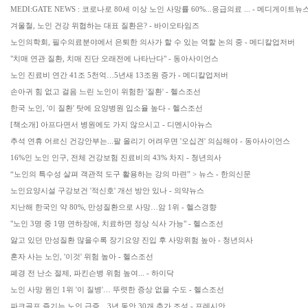
MEDI:GATE NEWS : 코로나로 80세 이상 노인 사망률 60%...응급의료 ... - 메디게이트뉴
겨울철, 노인 건강 위협하는 대표 질환은? - 바이오타임즈
노인의학회, 필수의료분야에서 은퇴한 의사가 할 수 있는 역할 논의 중 - 메디칼업저버
"치매 연관 질환, 치매 진단 오래전에 나타난다" - 동아사이언스
노인 진료비 연간 41조 5천억…5년새 13조원 증가 - 메디칼업저버
손아귀 힘 없고 걸음 느린 노인이 위험한 '질환' - 헬스조선
한국 노인, '이 질환' 탓에 요양병원 입소율 높다 - 헬스조선
[책소개] 아프다면서 병원에도 가지 않으시고 - 디멘시아뉴스
추석 연휴 어르신 건강안부는...팔 올리기 어려우면 '오십견' 의심해야 - 동아사이언스
16%인 노인 인구, 전체 건강보험 진료비의 43% 차지 - 청년의사
“노인의 특수성 살펴 객관적 도구 활용하는 강의 마련” > 뉴스 - 한의신문
노인요양시설 구강보건 '적신호' 개선 방안 있나 - 의약뉴스
지난해 한국인 약 80%, 만성질환으로 사망…암 1위 - 헬스경향
"노인 3명 중 1명 연하장애, 치료하면 정상 식사 가능" - 헬스조선
앓고 있던 만성질환 많을수록 장기요양 진입 후 사망위험 높아 - 청년의사
혼자 사는 노인, '이것' 위험 높아 - 헬스조선
폐경 전 난소 절제, 파킨슨병 위험 높여... - 하이닥
노인 사망 원인 1위 '이 질병'… 뚜렷한 증상 없을 수도 - 헬스조선
파크골프 즐기는 노인 급증…3년 동안 30개 추가 조성 - 프레시안