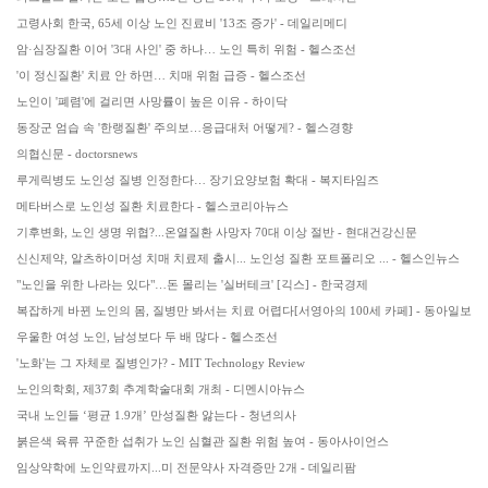
고령사회 한국, 65세 이상 노인 진료비 '13조 증가' - 데일리메디
암·심장질환 이어 '3대 사인' 중 하나… 노인 특히 위험 - 헬스조선
'이 정신질환' 치료 안 하면… 치매 위험 급증 - 헬스조선
노인이 '폐렴'에 걸리면 사망률이 높은 이유 - 하이닥
동장군 엄습 속 '한랭질환' 주의보…응급대처 어떻게? - 헬스경향
의협신문 - doctorsnews
루게릭병도 노인성 질병 인정한다… 장기요양보험 확대 - 복지타임즈
메타버스로 노인성 질환 치료한다 - 헬스코리아뉴스
기후변화, 노인 생명 위협?...온열질환 사망자 70대 이상 절반 - 현대건강신문
신신제약, 알츠하이머성 치매 치료제 출시... 노인성 질환 포트폴리오 ... - 헬스인뉴스
"노인을 위한 나라는 있다"…돈 몰리는 '실버테크' [긱스] - 한국경제
복잡하게 바뀐 노인의 몸, 질병만 봐서는 치료 어렵다[서영아의 100세 카페] - 동아일보
우울한 여성 노인, 남성보다 두 배 많다 - 헬스조선
'노화'는 그 자체로 질병인가? - MIT Technology Review
노인의학회, 제37회 추계학술대회 개최 - 디멘시아뉴스
국내 노인들 ‘평균 1.9개’ 만성질환 앓는다 - 청년의사
붉은색 육류 꾸준한 섭취가 노인 심혈관 질환 위험 높여 - 동아사이언스
임상약학에 노인약료까지...미 전문약사 자격증만 2개 - 데일리팜