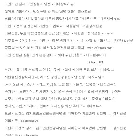
노안이면 실제 노인질환과 밀접 - 메디칼트리뷴
젊어도 위험하다… 방심하면 안 되는 '실명 질환' - 헬스조선
복합만성질환 시대, 질환별 대응의 종말? 다제약물 관리론 대두 - 디멘시아뉴스
노인 '조건부 운전면허' 이번엔 도입되나 - 서울경제 - 서울경제신문
어르신들, 무료 예방접종으로 건강 챙기세요~ - 대한민국정책포털 korea.kr
미추홀구 주안3·4·7동, 주안나누리 병원과 건강 나누리 사업 업무협약 ... - 경인매일신문
줄줄 새는 노인 배뇨 관리, 배뇨감염안전센터 해법될까 - medicaltimes.com
노인 심혈관 질환, 걷기 운동 얼마나 해야 위험 낮출까 - 메디컬투데이
#VALUE!
부천시, 올 여름 저소득 노인 60가구에 벽걸이 에어컨 무료 설치 - 기호일보
서원정신건강복지센터, 어르신 정신건강증진사업 진행 - 복지타임즈
[자가진단 시리즈] 자다가도 화장실, 오줌 늘어나는 병 ‘요붕증’ - 헬스인뉴스
증가하는 '노인천식'...미세먼지 많은 요즘 증상 관리에 각별히 신경써야 - 하이닥
파주시노인복지관, 치매 예방 관련 선별검사 및 교육 실시 - 중앙뉴스타임스
성대 연구팀, “아시아 노인에서 다제병용 처방 추세↑” - 메디포뉴스
오산시보건소-경기도립노인전문평택병원, 치매환자 의료관리 안전망 ... - 경기신문
의협신문 - doctorsnews
오산시보건소-경기도립노인전문평택병원, 치매환자 의료관리 안전망 ... - 경기신문
의협신문 - doctorsnews