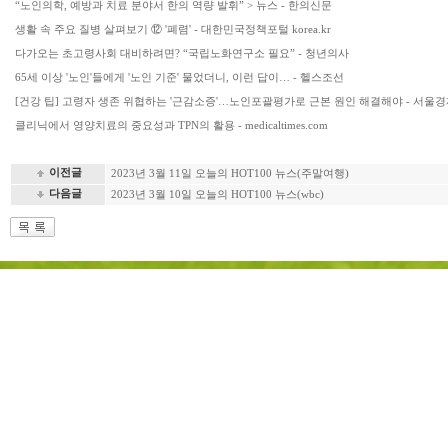
“노인의학, 예방과 치료 분야서 한의 역량 발휘” > 뉴스 - 한의신문
생활 속 주요 질병 살펴보기 ⑫ '폐렴' - 대한민국정책포털 korea.kr
다가오는 초고령사회 대비하려면? “국립노화연구소 필요” - 청년의사
65세 이상 '노인'들에게 '노인 기준' 물었더니, 이런 답이… - 헬스조선
[건강 팁] 고령자 생존 위협하는 '근감소증'…노인포괄평가로 근본 원인 해결해야 - 서울경
클리닉에서 영양치료의 중요성과 TPN의 활용 - medicaltimes.com
이전글
2023년 3월 11일 오늘의 HOT100 뉴스(주말여행)
다음글
2023년 3월 10일 오늘의 HOT100 뉴스(wbc)