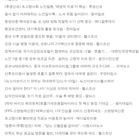
[후생신보] 초고령사회 노인질환, '예방적 치료'가 핵심 - 후생신보
음식 씹기 어려워하는 노인일수록…노쇠 위험 높아진다 - 동아일보
중장년층 백내장수술, 눈 상태 맞춰 적절한 시기 선택 중요 - 메디컬투데이
환경보건센터, 대기측정망 활용 워크숍 - 한라일보
중년 이후 관절만큼 중요한 콩팥, '이렇게' 관리한다 - 헬스조선
요양 시설·병원 이용자, 코로나19 2가백신으로 중증화 예방 - 헬스조선
정책브리핑·국가건강정보포털이 함께하는 건강정보 <2월> '호흡기 ... - 대한민국정책포털 ko
노인 5명 중 1명 정부 보조금 의존…일하는 고령자 지속 증가 - 용인시민신문
온코닉테라퓨틱스. 중국 리브존파마슈티컬그룹에 1600억 규모 P-CAB ... - 의약뉴스
산후조리원서 발생한 호흡기 질환 RSV, 영유아 대부분 걸린다 - 우먼타임스
[뉴스더보이스가 전하는 국내제약 단신-9~10일] - 뉴스더보이스헬스케어
간식 끊어야 한다? '이 나이' 이상은 오히려 먹어야 - 헬스조선
십자인대파열, 조기 치료 급선무...수술 후 예방 중요 - 팜뉴스
[제약·바이오 해외토픽]호흡기세포융합바이러스 첫 백신 등장 기대감 ... - 팜이데일리
[FPN-소방방재신문] 태백소방서, 119 안심콜 서비스 신청하세요 - 소방방재신문
초고령사회 황반변성 치료는 비용효과 높아야 - 메디칼트리뷴
'영혼의 停電(정전)' 치매…"당뇨‧고혈압을 잡아라" - 디멘시아뉴스
만족도 최상·응급실 방문율 절반, 다제약물 관리 제도화 속도 - 헬스조선