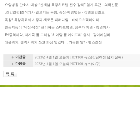
요양병원 간호사 대상 “신개념 욕창치료법 전수 강좌” 열기 후끈 - 의학신문
[건강칼럼]조직괴사 일으키는 욕창, 증상·예방법은 - 강원도민일보
욕창? 욕창치료제 시장과 새로운 패러다임 - 바이오스펙테이터
인공지능이 ‘낙상‧욕창’ 관리하는 스마트병원, 정부가 지원 - 청년의사
JW중외제약, 저자극 폼 드레싱 '하이맘 폼 에이프리' 출시 - 팜이데일리
애플워치, 갤럭시워치 쓰고 화상 입었다… 가능한 일? - 헬스조선
이전글
2023년 4월 1일 오늘의 HOT100 뉴스(강남여성 납치 살해)
다음글
2023년 4월 1일 오늘의 HOT100 뉴스(야구)