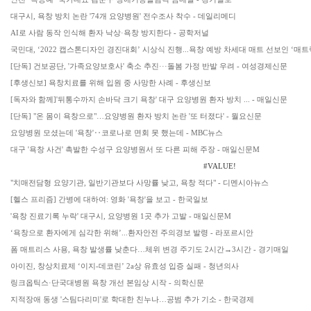
대구시, 욕창 방치 논란 '74개 요양병원' 전수조사 착수 - 데일리메디
AI로 사람 동작 인식해 환자 낙상·욕창 방지한다 - 공학저널
국민대, ‘2022 캡스톤디자인 경진대회’ 시상식 진행...욕창 예방 차세대 매트 선보인 ‘매
[단독] 건보공단, '가족요양보호사' 축소 추진···돌봄 가정 반발 우려 - 여성경제신문
[후생신보] 욕창치료를 위해 입원 중 사망한 사례 - 후생신보
[독자와 함께]'뒤통수까지 손바닥 크기 욕창' 대구 요양병원 환자 방치 ... - 매일신문
[단독] "온 몸이 욕창으로"…요양병원 환자 방치 논란 '또 터졌다' - 월요신문
요양병원 모셨는데 '욕창'‥코로나로 면회 못 했는데 - MBC뉴스
대구 '욕창 사건' 촉발한 수성구 요양병원서 또 다른 피해 주장 - 매일신문M
#VALUE!
"치매전담형 요양기관, 일반기관보다 사망률 낮고, 욕창 적다" - 디멘시아뉴스
[헬스 프리즘] 간병에 대하여: 영화 '욕창'을 보고 - 한국일보
'욕창 진료기록 누락' 대구시, 요양병원 1곳 추가 고발 - 매일신문M
‘욕창으로 환자에게 심각한 위해’...환자안전 주의경보 발령 - 라포르시안
폼 매트리스 사용, 욕창 발생률 낮춘다…체위 변경 주기도 2시간→3시간 - 경기매일
아이진, 창상치료제 ‘이지-데코린’ 2a상 유효성 입증 실패 - 청년의사
링크옵틱스·단국대병원 욕창 개선 본임상 시작 - 의학신문
지적장애 동생 '스팀다리미'로 학대한 친누나…공범 추가 기소 - 한국경제