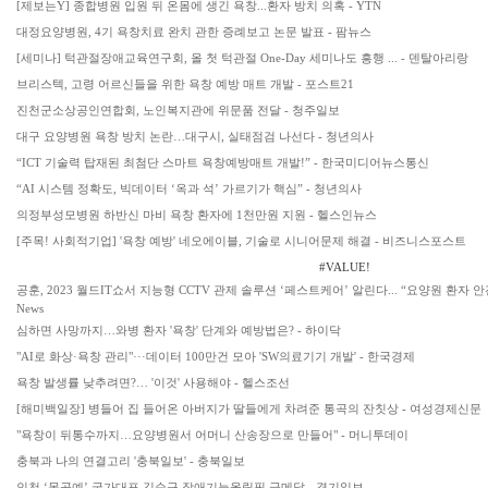
[제보는Y] 종합병원 입원 뒤 온몸에 생긴 욕창...환자 방치 의혹 - YTN
대정요양병원, 4기 욕창치료 완치 관한 증례보고 논문 발표 - 팜뉴스
[세미나] 턱관절장애교육연구회, 올 첫 턱관절 One-Day 세미나도 흥행 ... - 덴탈아리랑
브리스텍, 고령 어르신들을 위한 욕창 예방 매트 개발 - 포스트21
진천군소상공인연합회, 노인복지관에 위문품 전달 - 청주일보
대구 요양병원 욕창 방치 논란…대구시, 실태점검 나선다 - 청년의사
“ICT 기술력 탑재된 최첨단 스마트 욕창예방매트 개발!” - 한국미디어뉴스통신
“AI 시스템 정확도, 빅데이터 ‘옥과 석’ 가르기가 핵심” - 청년의사
의정부성모병원 하반신 마비 욕창 환자에 1천만원 지원 - 헬스인뉴스
[주목! 사회적기업] '욕창 예방' 네오에이블, 기술로 시니어문제 해결 - 비즈니스포스트
#VALUE!
공훈, 2023 월드IT쇼서 지능형 CCTV 관제 솔루션 ‘페스트케어’ 알린다... “요양원 환자 안
News
심하면 사망까지…와병 환자 '욕창' 단계와 예방법은? - 하이닥
"AI로 화상·욕창 관리"···데이터 100만건 모아 'SW의료기기 개발' - 한국경제
욕창 발생률 낮추려면?… '이것' 사용해야 - 헬스조선
[해미백일장] 병들어 집 들어온 아버지가 딸들에게 차려준 통곡의 잔칫상 - 여성경제신문
"욕창이 뒤통수까지…요양병원서 어머니 산송장으로 만들어" - 머니투데이
충북과 나의 연결고리 '충북일보' - 충북일보
인천 ‘목공예’ 국가대표 김순구 장애기능올림픽 금메달 - 경기일보