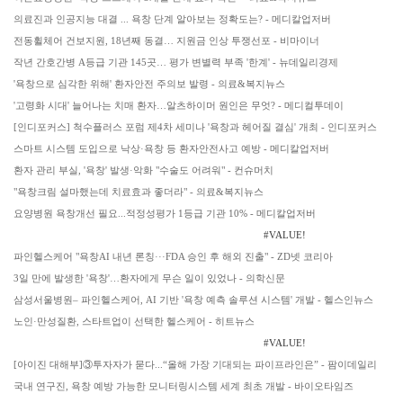
의료진과 인공지능 대결 ... 욕창 단계 알아보는 정확도는? - 메디칼업저버
전동휠체어 건보지원, 18년째 동결… 지원금 인상 투쟁선포 - 비마이너
작년 간호간병 A등급 기관 145곳… 평가 변별력 부족 '한계' - 뉴데일리경제
'욕창으로 심각한 위해' 환자안전 주의보 발령 - 의료&복지뉴스
'고령화 시대' 늘어나는 치매 환자…알츠하이머 원인은 무엇? - 메디컬투데이
[인디포커스] 척수플러스 포럼 제4차 세미나 '욕창과 헤어질 결심' 개최 - 인디포커스
스마트 시스템 도입으로 낙상·욕창 등 환자안전사고 예방 - 메디칼업저버
환자 관리 부실, '욕창' 발생·악화 "수술도 어려워" - 컨슈머치
"욕창크림 설마했는데 치료효과 좋더라" - 의료&복지뉴스
요양병원 욕창개선 필요...적정성평가 1등급 기관 10% - 메디칼업저버
#VALUE!
파인헬스케어 "욕창AI 내년 론칭···FDA 승인 후 해외 진출" - ZD넷 코리아
3일 만에 발생한 '욕창'…환자에게 무슨 일이 있었나 - 의학신문
삼성서울병원– 파인헬스케어, AI 기반 '욕창 예측 솔루션 시스템' 개발 - 헬스인뉴스
노인·만성질환, 스타트업이 선택한 헬스케어 - 히트뉴스
#VALUE!
[아이진 대해부]③투자자가 묻다...“올해 가장 기대되는 파이프라인은” - 팜이데일리
국내 연구진, 욕창 예방 가능한 모니터링시스템 세계 최초 개발 - 바이오타임즈