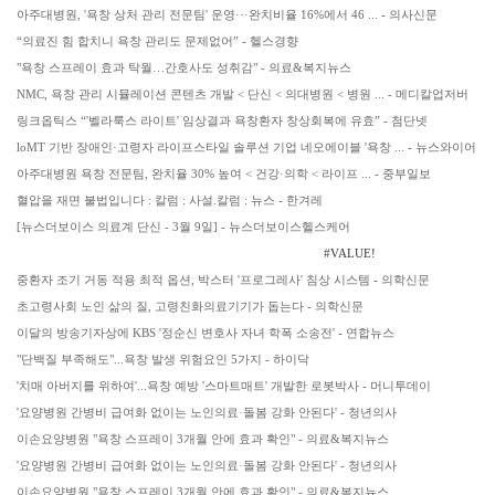
아주대병원, '욕창 상처 관리 전문팀' 운영···완치비율 16%에서 46 ... - 의사신문
“의료진 힘 합치니 욕창 관리도 문제없어” - 헬스경향
"욕창 스프레이 효과 탁월…간호사도 성취감" - 의료&복지뉴스
NMC, 욕창 관리 시뮬레이션 콘텐츠 개발 < 단신 < 의대병원 < 병원 ... - 메디칼업저버
링크옵틱스 “'벨라룩스 라이트' 임상결과 욕창환자 창상회복에 유효” - 첨단넷
loMT 기반 장애인·고령자 라이프스타일 솔루션 기업 네오에이블 '욕창 ... - 뉴스와이어
아주대병원 욕창 전문팀, 완치율 30% 높여 < 건강·의학 < 라이프 ... - 중부일보
혈압을 재면 불법입니다 : 칼럼 : 사설.칼럼 : 뉴스 - 한겨레
[뉴스더보이스 의료계 단신 - 3월 9일] - 뉴스더보이스헬스케어
#VALUE!
중환자 조기 거동 적용 최적 옵션, 박스터 '프로그레사' 침상 시스템 - 의학신문
초고령사회 노인 삶의 질, 고령친화의료기기가 돕는다 - 의학신문
이달의 방송기자상에 KBS '정순신 변호사 자녀 학폭 소송전' - 연합뉴스
"단백질 부족해도"...욕창 발생 위험요인 5가지 - 하이닥
'치매 아버지를 위하여'...욕창 예방 '스마트매트' 개발한 로봇박사 - 머니투데이
'요양병원 간병비 급여화 없이는 노인의료·돌봄 강화 안된다' - 청년의사
이손요양병원 "욕창 스프레이 3개월 안에 효과 확인" - 의료&복지뉴스
'요양병원 간병비 급여화 없이는 노인의료·돌봄 강화 안된다' - 청년의사
이손요양병원 "욕창 스프레이 3개월 안에 효과 확인" - 의료&복지뉴스