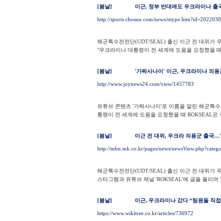
[봄날]
이근, 정부 반대에도 우크라이나 출국
http://sports.chosun.com/news/ntype.htm?id=2022
해군특수전전단(UDT/SEAL) 출신 이근 전 대위가
"우크라이나 대통령이 전 세계에 도움을 요청했을 때 R
[봄날]
'가짜사나이' 이근, 우크라이나 의
http://www.joynews24.com/view/1457783
유튜브 콘텐츠 '가짜사나이'로 이름을 알린 해군특수
통령이 전 세계에 도움을 요청했을 때 ROKSEAL은 즉
[봄날]
이근 전 대위, 우크라 의용군 출국…
http://mbn.mk.co.kr/pages/news/newsView.php?ca
해군특수전전단(UDT/SEAL) 출신 이근 전 대위
스타그램과 유튜브 채널 'ROKSEAL'에 글을 올리며 
[봄날]
이근, 우크라이나 갔다 “팀원들 직접
https://www.wikitree.co.kr/articles/736972