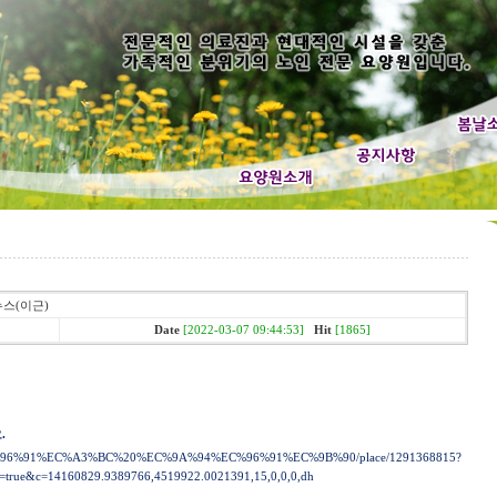
 뉴스(이근)
Date
[2022-03-07 09:44:53]
Hit
[1865]
.
8%EC%96%91%EC%A3%BC%20%EC%9A%94%EC%96%91%EC%9B%90/place/1291368815?
=true&c=14160829.9389766,4519922.0021391,15,0,0,0,dh