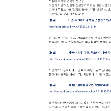
도심에 위치한 편리한 접근성,
최상의 시설과 친절한 전문인력으로 준비된 노인요
그러나 무엇보다도 '진정한 휴머니티'를 실천하는 
자리매김할 것을 약속드립니다.
[봄날]
이근, 우크라이나 의용군 참전? “
http://mksports.co.kr/view/2022/211312/
전 해군특수전전단(UDT/SEAL) 대위, 현 크리에이
하겠지만, 이 같은 상황에서는 비공식적인 절차를 통해
[봄날]
'가짜사나이' 이근, 우크라이나에 
https://www.ajunews.com/view/20220307084535945
이근과그의 동료가 출국을 위해 이동하는 모습[사진=
돕겠다며 출국한 사실이 7일 확인됐다. 이 전 대위는 
[봄날]
[종합] "살아돌아오면 처벌받겠다"
http://sports.chosun.com/news/ntype.htm?id=2022
해군특수전전단(UDT/SEAL) 출신 유튜버 이근 
ROKSEAL은 즉시 의용군 임무를 준비했다. 48시간 