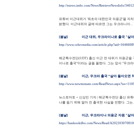
http://enews.imbc.com/News/RetrieveNewsInfo/3401
유튜버 이근대위가 '최초의 대한민국 의용군'을 자
밝혔다. 이근대위의 글에 따르면 그는 우크라니아...
[봄날]
이근 대위, 우크라이나로 출국 "살아
http://www.celuvmedia.com/article.php?aid=16466
해군특수전단(UDT) 출신 이근 전 대위가 의용군을 
이나로 출국"이라는 글을 올렸다. 그는 앞서 "우크라이
[봄날]
이근, 우크라 출국 “살아 돌아오면 
http://www.newstomato.com/ReadNews.aspx?no=11
뉴스토마토 = 신상민 기자 | 해군특수전단 출신 유튜
나를 돕기 위해 얼마 전 출국한 사실을 전했다. 그는..
[봄날]
이근, 우크라이나 의용군 자원 "살
https://hankookilbo.com/News/Read/A2022030708