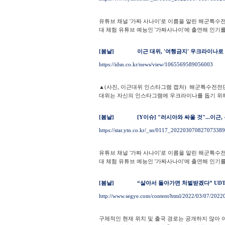
유튜브 채널 '가짜 사나이'로 이름을 알린 해군특수전전
대 체험 유튜브 예능인 '가짜사나이'에 출연해 인기를 
[봄날]
이근 대위, '여행금지' 우크라이나로 
https://idsn.co.kr/news/view/1065569589056003
▲(사진, 이근대위 인스타그램 캡처) 해군특수전전단
대위는 자신의 인스타그램에 우크라이나를 돕기 위해.
[봄날]
[Y이슈] "러시아와 싸울 것"...이
https://star.ytn.co.kr/_sn/0117_202203070827073389
유튜브 채널 '가짜 사나이'로 이름을 알린 해군특수전전
대 체험 유튜브 예능인 '가짜사나이'에 출연해 인기를 
[봄날]
“살아서 돌아가면 처벌받겠다” UDT
http://www.segye.com/content/html/2022/03/07/202
구체적인 현재 위치 및 출국 경로는 공개하지 않아 이