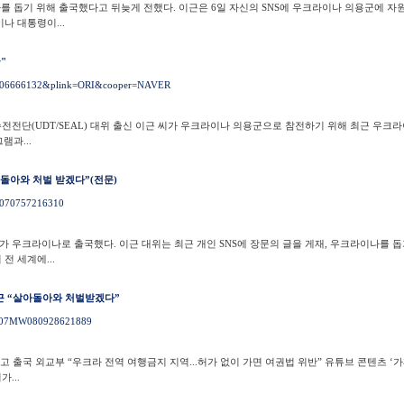
를 돕기 위해 출국했다고 뒤늦게 전했다. 이근은 6일 자신의 SNS에 우크라이나 의용군에 자
나 대통령이...
"
=N1006666132&plink=ORI&cooper=NAVER
수전전단(UDT/SEAL) 대위 출신 이근 씨가 우크라이나 의용군으로 참전하기 위해 최근 우크
램과...
돌아와 처벌 받겠다”(전문)
03070757216310
위가 우크라이나로 출국했다. 이근 대위는 최근 개인 SNS에 장문의 글을 게재, 우크라이나를 
전 세계에...
근 “살아돌아와 처벌받겠다”
0307MW080928621889
고 출국 외교부 “우크라 전역 여행금지 지역...허가 없이 가면 여권법 위반” 유튜브 콘텐츠 ‘
...