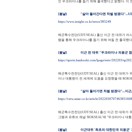
인 우크라이나를 돕기 위해 출국했다고 밝혔다. 이 전 
[봄날]
"살아 돌아간다면 처벌 받겠다"...U
https://www.insight.co.kr/news/385249
해군특수전단(UDT/SEAL) 출신 이근 전 대위가 
램을 통해 우크라이나를 돕기 위해 며칠 전 출국했다고
[봄날]
이근 전 대위 "우크라이나 의용군 
https://sports.hankooki.com/lpage/entv/202203/sp
해군특수전전단(UDT/SEAL) 출신 이근 전 대위가
이나 대통령이 전 세계에 도움을 요청했을 때 ROKSEA
[봄날]
"살아 돌아가면 처벌 받겠다"...이근
https://view.asiae.co.kr/article/202203070746385160
해군특수전전단(UDT/SEAL) 출신 이근 전 대위
그램과 유튜브 채널 'ROKSEAL'에 "우크라이나 대통
[봄날]
이근대위 '최초의 대한민국 의용군'