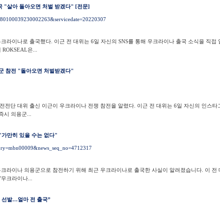
 "살아 돌아오면 처벌 받겠다" [전문]
03080100039230002263&servicedate=20220307
 우크라이나로 출국했다. 이근 전 대위는 6일 자신의 SNS를 통해 우크라이나 출국 소식을 직접 
OKSEAL은...
용군 참전 "돌아오면 처벌받겠다"
전전단 대위 출신 이근이 우크라이나 전쟁 참전을 알렸다. 이근 전 대위는 6일 자신의 인스타
시 의용군...
"가만히 있을 수는 없다"
tegory=mbn00009&news_seq_no=4712317
가 우크라이나 의용군으로 참전하기 위해 최근 우크라이나로 출국한 사실이 알려졌습니다. 이 전 
"우크라이나...
 선발…얼마 전 출국”