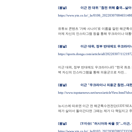
[봄날]
이근 전 대위 "참전 위해 출국...
https://www.ytn.co.kr/_ln/0106_2022030708465148
유튜브 콘텐츠 '가짜 사나이'로 이름을 알린 해군특
어제 자신의 인스타그램 등을 통해 우크라이나 대통령이
[봄날]
이근 대위, 정부 반대에도 우크라이나
https://sports.donga.com/article/all/20220307/112197
이근 대위, 정부 반대에도 우크라이나行 “한국 최초 
벽 자신의 인스타그램을 통해 의용군으로 자진...
[봄날]
이근 "우크라이나 의용군 참전...대
http://www.topstarnews.net/news/articleView.html?i
뉴시스에 따르면 이근 전 해군특수전전단(UDT/SEA
제가 살아서 돌아간다면 그때는 제가 다 책임지고 주는
[봄날]
[Y이슈] "러시아와 싸울 것"...이
https://www.ytn.co.kr/_ln/0103_2022030708373332