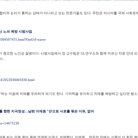
 합리와 논리가 통하는 상태가 아니라고 보는 전문가들도 있다. 푸틴은 러시아를 국제 사회로부
르신 노쇠 예방 시범사업
20304507431.html?OutUrl=naver
리가 중요한 노인성 질병이다. 시범사업에서 장 교수팀은 GL연구소와 함께 어르신 치료 안내 
...
3/04/2022030401830.html
하는 마음에 치매를 우려하게 되기도 한다. 기억력을 유지하고 치매를 예방하고 싶다면 평소 여
내를 향한 지극정성…남편 이재원 "끈으로 서로를 묶은 이유, 없어
dxno=14675230
재원 씨는 끈을 묶어 몸에 연결한 이유도 설명했다. 이재원... 전두엽 치매는 가족이 더 힘든 