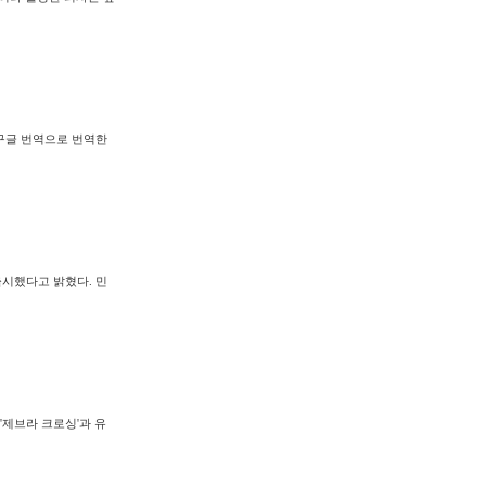
<구글 번역으로 번역한
출시했다고 밝혔다. 민
'제브라 크로싱'과 유