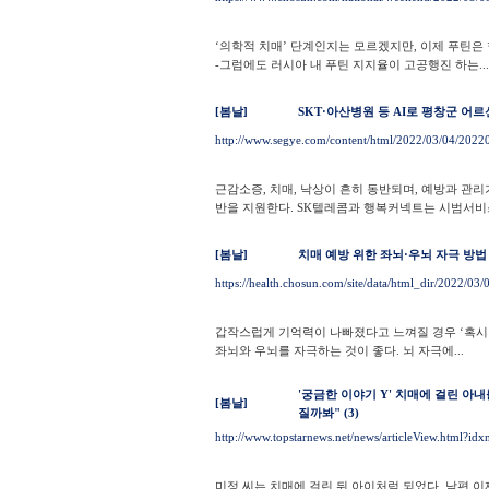
‘의학적 치매’ 단계인지는 모르겠지만, 이제 푸틴은
-그럼에도 러시아 내 푸틴 지지율이 고공행진 하는...
[봄날]
SKT·아산병원 등 AI로 평창군 어
http://www.segye.com/content/html/2022/03/04/202
근감소증, 치매, 낙상이 흔히 동반되며, 예방과 관
반을 지원한다. SK텔레콤과 행복커넥트는 시범서비스
[봄날]
치매 예방 위한 좌뇌·우뇌 자극 방법
https://health.chosun.com/site/data/html_dir/2022/0
갑작스럽게 기억력이 나빠졌다고 느껴질 경우 ‘혹시’
좌뇌와 우뇌를 자극하는 것이 좋다. 뇌 자극에...
'궁금한 이야기 Y' 치매에 걸린 아
[봄날]
질까봐" (3)
http://www.topstarnews.net/news/articleView.html?i
미정 씨는 치매에 걸린 뒤 아이처럼 되었다. 남편 이