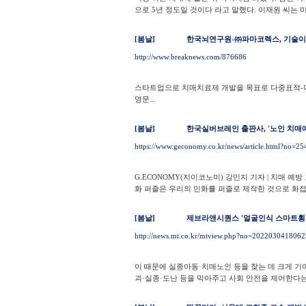
으로 5년 정도일 것이다 라고 말했다. 이재원 씨는 미정
[봄날]
한국뇌연구원-㈜파마코렉스, 기술이
http://www.breaknews.com/876686
스타트업으로 치매치료제 개발을 목표로 다중표적-다중
영문...
[봄날]
한국실버브레인 출판사, '노인 치매예
https://www.geconomy.co.kr/news/article.html?no=2
G.ECONOMY(지이코노미) 강민지 기자 | 치매 
화 퍼즐은 우리의 민화를 퍼즐로 제작한 것으로 화접도
[봄날]
제브라앤시퀀스 '얼굴인식 스마트횡단
http://news.mt.co.kr/mtview.php?no=202203041806
이 때문에 실종아동·치매노인 등을 찾는 데 크게 기여
괴·실종·도난 등을 막아주고 사회 안전을 제어한다는.