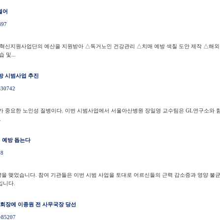
열어
897
학혁신지원사업단의 예산을 지원받아 △독거노인 건강관리 △치매 예방 색칠 도안 제작 △해외
및...
예방 시범사업 추진
o=30742
리가 중요한 노인성 질병이다. 이번 시범사업에서 서울아산병원 장일영 교수팀은 GL연구소와 
.
쇠 예방 돕는다
98
 맺었습니다. 참여 기관들은 이번 시범 사업을 토대로 어르신들의 근력 감소증과 영양 불
입니다.
회장에 이종원 전 사무국장 당선
o=85207