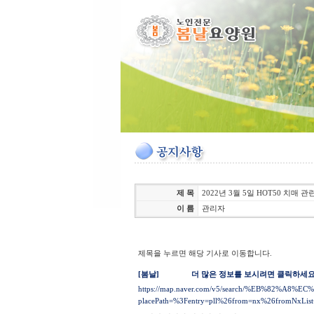
제 목
2022년 3월 5일 HOT50 치매 관
이 름
관리자
제목을 누르면 해당 기사로 이동합니다.
[봄날]
더 많은 정보를 보시려면 클릭하세요
https://map.naver.com/v5/search/%EB%82%A
placePath=%3Fentry=pll%26from=nx%26fromNxList