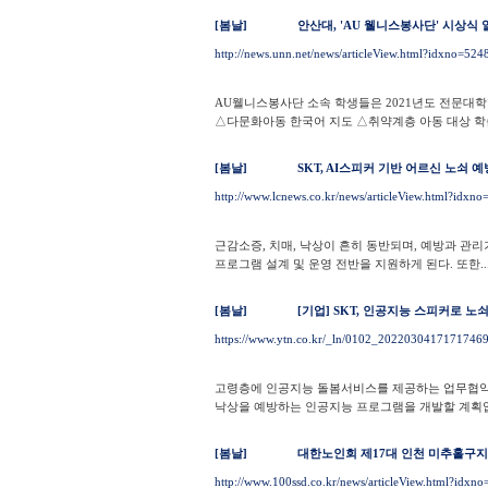
[봄날]
안산대, 'AU 웰니스봉사단' 시상식 
http://news.unn.net/news/articleView.html?idxno=524
AU웰니스봉사단 소속 학생들은 2021년도 전문대
△다문화아동 한국어 지도 △취약계층 아동 대상 학습 
[봄날]
SKT, AI스피커 기반 어르신 노쇠 
http://www.lcnews.co.kr/news/articleView.html?idxn
근감소증, 치매, 낙상이 흔히 동반되며, 예방과 관
프로그램 설계 및 운영 전반을 지원하게 된다. 또한..
[봄날]
[기업] SKT, 인공지능 스피커로 노
https://www.ytn.co.kr/_ln/0102_2022030417171746
고령층에 인공지능 돌봄서비스를 제공하는 업무협약을
낙상을 예방하는 인공지능 프로그램을 개발할 계획
[봄날]
대한노인회 제17대 인천 미추홀구지
http://www.100ssd.co.kr/news/articleView.html?idxn