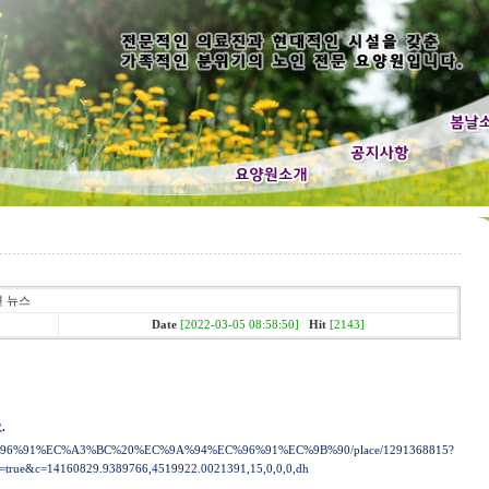
련 뉴스
Date
[2022-03-05 08:58:50]
Hit
[2143]
.
8%EC%96%91%EC%A3%BC%20%EC%9A%94%EC%96%91%EC%9B%90/place/1291368815?
=true&c=14160829.9389766,4519922.0021391,15,0,0,0,dh