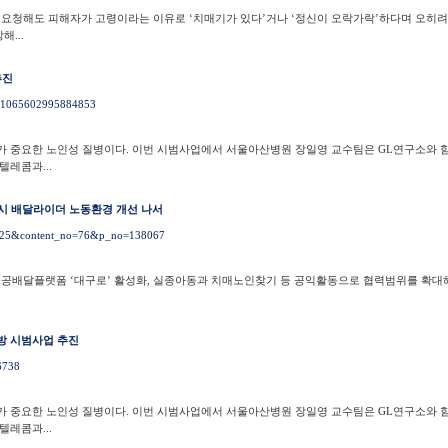
 요청해도 피해자가 고령이라는 이유로 ‘치매기가 있다’거나 ‘정신이 오락가락’하다며 오히려
...
추진
de=1065602995884853
리가 중요한 노인성 질병이다. 이번 시범사업에서 서울아산병원 장일영 교수팀은 GL연구소와 
텔레콤과...
대구시 배달라이더 노동환경 개선 나서
no=25&content_no=76&p_no=138067
공공배달플랫폼 ‘대구로’ 활성화, 실종아동과 치매노인찾기 등 공익활동으로 협력범위를 확대해
예방 시범사업 추진
06738
리가 중요한 노인성 질병이다. 이번 시범사업에서 서울아산병원 장일영 교수팀은 GL연구소와 
텔레콤과...