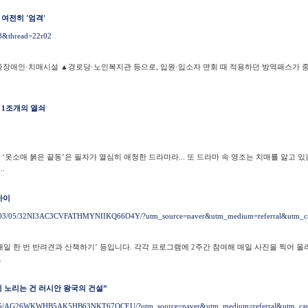
여전히 '엄격'
88&thread=22r02
애인·치매시설 ▲경로당·노인복지관 등으로, 입원·입소자 면회 때 적용하던 방역패스가 중
 1조개의 열쇠
 ‘옷소매 붉은 끝동’은 필자가 열심히 애청한 드라마라... 또 드라마 속 영조는 치매를 앓고 
.
까이
022/03/05/32NI3AC3CVFATHMYNIIKQ66O4Y/?utm_source=naver&utm_medium=referral&utm_c
‘매일 한 번 반려견과 산책하기’ 등입니다. 각각 프로그램에 2주간 참여해 매일 사진을 찍어 올
.
이 노리는 건 러시안 왕국의 건설”
/03/05/AG26WKWHB5AK5HB63NKT67OCEU/?utm_source=naver&utm_medium=referral&utm_ca