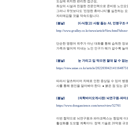
도심에 위치한 편리한 접근성,
최상의 시설과 친절한 전문인력으로 준비된 노인요
그러나 무엇보다도 '진정한 휴머니티'를 실천하는 
자리매김할 것을 약속드립니다.
[봄날]
[G식창고] 사람 돕는 AI, 인명구조·
http://www.gvalley.co.kr/news/articleView.html?idxn
단순한 명령어 위주가 아닌 대화를 통해 습득한 정보
가족과 떨어져 지내는 노인 인구가 해가 갈수록 늘어나
[봄날]
눈 가리고 입 막으면 절대 알 수 없
https://view.asiae.co.kr/article/202203042141164875
따라서 알츠하이머 치매로 인한 증상일 수 있어 병원
사를 통해 원인을 알아봐야 한다. ● 붉은 점 있는 공막.
[봄날]
[의학바이오게시판] 뇌연구원-파마
https://www.dongascience.com/news/view/52761
이번 협약으로 뇌연구원과 파마코렉스는 항암제 이
활성화를 도모할 계획이다. 정액 기술료 20억원 규모의