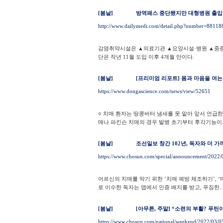
[봄날]
방역패스 중단됐지만 대형병원 출입 
http://www.dailymedi.com/detail.php?number=8811
감염취약시설은 ▲의료기관 ▲요양시설·병원 ▲중증장
단은 작년 11월 도입 이후 4개월 만이다.
[봄날]
[프리미엄 리포트] 몸과 마음을 여는
https://www.dongascience.com/news/view/52651
○ 치매 환자는 땅콩버터 냄새를 못 맡아 앞서 언급한
매나 파킨슨 치매의 경우 발병 초기부터 후각기능이..
[봄날]
조선일보 창간 102년, 독자와 더 가
https://www.chosun.com/special/announcement/2
어르신의 치매를 막기 위한 ‘치매 예방 체조하기’, 
로 이수한 독자는 앱에서 인증 배지를 받고, 푸짐한..
[봄날]
[아무튼, 주말] “소련의 부활? 푸틴
https://www.chosun.com/national/weekend/2022