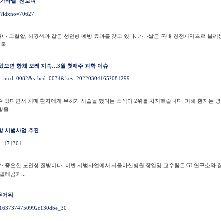
'가바쌀' 선보여
ml?idxno=70627
매나 고혈압, 뇌경색과 같은 성인병 예방 효과를 갖고 있다. 가바쌀은 국내 청정지역으로 불리
...
앓았으면 항체 오래 지속…3월 첫째주 과학 이슈
.php?s_mcd=0082&s_hcd=0034&key=202203041652081299
수 있다면서 치매 환자에게 무허가 시술을 했다는 소식이 2위를 차지했습니다. 피해 환자는 
을...
예방 시범사업 추진
no=171301
리가 중요한 노인성 질병이다. 이번 시범사업에서 서울아산병원 장일영 교수팀은 GL연구소와 
텔레콤과...
무거워
041637374750992c130dbe_30