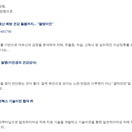
양원,
요양원으로
재난 예방·건강 돌봄까지... "팔방미인"
o=601790
를 기반으로 어르신의 감정을 분석하여 치매, 우울증, 자살, 고독사 등 심리적인 이상징후를 조
는...
는 질병(이진경의 건강상식)
1
을 찾아 진단받는 것이 좋다. 일부 육안으로 보이는 노란 반점은 드루젠이 아닌 ‘결막모반’일
..
코렉스 기술이전 협약 外
브루티닙으로 알츠하이머성 치매 치료 기술을 개발하고 기술이전을 통한 알츠하이머성 치매 
...