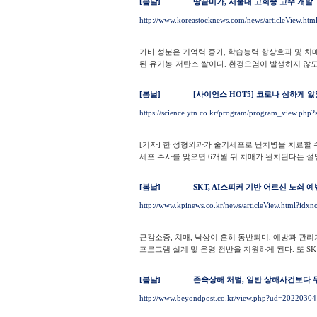
[봄날]
땅끝미가, 서울대 고희종 교수 개발 
http://www.koreastocknews.com/news/articleView.ht
가바 성분은 기억력 증가, 학습능력 향상효과 및 치
된 유기농·저탄소 쌀이다. 환경오염이 발생하지 않도록
[봄날]
[사이언스 HOT5] 코로나 심하게 
https://science.ytn.co.kr/program/program_view
[기자] 한 성형외과가 줄기세포로 난치병을 치료할 
세포 주사를 맞으면 6개월 뒤 치매가 완치된다는 설명
[봄날]
SKT, AI스피커 기반 어르신 노쇠 
http://www.kpinews.co.kr/news/articleView.html?idx
근감소증, 치매, 낙상이 흔히 동반되며, 예방과 관
프로그램 설계 및 운영 전반을 지원하게 된다. 또 SK
[봄날]
존속상해 처벌, 일반 상해사건보다 
http://www.beyondpost.co.kr/view.php?ud=202203