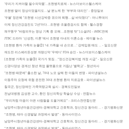
'우리가 지켜야할 필수의약품'...조현병치료제 - 뉴스더보이스헬스케어
조현병 딸이 정상이었을지도…날 분노케 한 ‘부부와 대리인’ - 중앙일보
'우블' 정은혜 "조현병·시선강박증 겪으며 퇴행…삶 바닥쳤다" - 머니투데이
이제 정신건강검진도 '2년'마다…조현병·조울증검사도 함께 - 헬스경향
채꾸똥꾸 "바람피우는 영상 기획 중 오해…조현병 탓" [소셜iN] - iMBC연예
JTBC 드라마 ‘신성한, 이혼’에서 조현병 아내의 이혼소송 - 에이블 뉴스
[조현병 환자 가족의 눈물②] '내 가족을 내 손으로…' 강제입원 때도 ... - 일요신문
재도전 리스페리돈성분 개량신약 '우제디' FDA 승인 - 뉴스더보이스헬스케어
[조현병 가족의 눈물③] 국가가 뒷짐…“정신건강복지법 개정 시급” - 일요신문
신경다양성·경계선 청년 취업 플랫폼으로 거듭난 '별학교' - 청년의사
"조현병 때문에" 출소한 날, 70대 노모 살해 한 아들의 변명 - 파이낸셜뉴스
이동주차 요청에 위협 운전한 30대 조현병 환자 치료감호 - 파이낸셜뉴스
칠곡군, 정신장애인 가족역량교육 실시 - 경북도민일보
전남대병원 김성완 교수, 환인 정신의학상 학술상 수상 - 연합뉴스
“우리처럼 마음이 아픈 사람들을 도울거예요” - 크리스챤연합신문
남양주시청년마음건강센터-경복대학교 간호학과, 정신건강 동아리 ... - 경기평화신문
“조현병, 태아 신경발달 과정에서 발생” - 동아사이언스
남양주시청년마음건강센터-경복대학교 간호학과, 정신건강 동아리 ... - 경기평화신문
“조현병, 태아 신경발달 과정에서 발생” - 동아사이언스