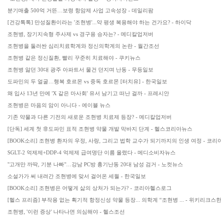
분기매출 500억 거뜬…보령 항암제 사업 고속성장 - 데일리팜
[건강톡톡] 만성질환이라는 '조현병'...약 평생 복용해야 하는 건가요? - 하이닥
조현병, 장기지속형 주사제 vs 경구용 승자는? - 메디칼업저버
조현병을 둘러싼 심리치료학계와 정신의학계의 논란 - 월간조선
조현병 같은 정신질환, 빨리 꾸준히 치료해야 - 쿠키뉴스
조현병 앓던 30대 광주 아파트서 물건 던지며 난동 - 무등일보
도파민의 두 얼굴…행복 호르몬 vs 중독 호르몬 [터치유] - 한국일보
왜 입사 13년 만에 'X 같은 마사회' 유서 남기고 떠난 걸까 - 프레시안
조현병은 마음의 암이 아니다 - 에이블 뉴스
기존 약물과 다른 기전의 새로운 조현병 치료제 등장? - 메디칼업저버
[단독] 세계 첫 非도파민 표적 조현병 약물 개발 막바지 단계 - 헬스코리아뉴스
[BOOK소리] 조현병 환자의 우정, 사랑, 그리고 법학 교수가 되기까지의 인생 여정 - 코
SGLT-2 억제제+DDP-4 억제제 급여명단 이름 올렸다 - 메디소비자뉴스
"고개만 까딱, 기분 나빠"…강남 PC방 흉기난동 20대 남성 검거 - 노컷뉴스
소설가가 써 내려간 조현병에 맞서 걸어온 세월 - 한국일보
[BOOK소리] 조현병은 어떻게 삶의 상처가 되는가? - 코리아헬스로그
[헬스 프리즘] 부작용 없는 획기적 항정신성 약물 등장... 의학계 “조현병 ... - 위키리크스
조현병, '이런 증상' 나타나면 의심해야 - 헬스조선