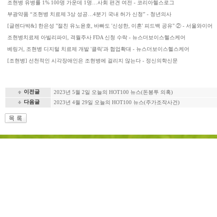
조현병 유병률 1% 100명 가운데 1명…사회 편견 여전 - 코리아헬스로그
부광약품 “조현병 치료제 3상 성공…4분기 국내 허가 신청” - 청년의사
[글렌다박&] 한은성 "절친 유노윤호, 바빠도 '신성한, 이혼' 피드백 공유" ② - 서울와이어
조현병치료제 아빌리파이, 격월주사 FDA 신청 수락 - 뉴스더보이스헬스케어
베링거, 조현병 디지털 치료제 개발 '클릭'과 협업확대 - 뉴스더보이스헬스케어
[조현병] 선천적인 시각장애인은 조현병에 걸리지 않는다 - 정신의학신문
이전글
2023년 5월 2일 오늘의 HOT100 뉴스(돈봉투 의혹)
다음글
2023년 4월 29일 오늘의 HOT100 뉴스(주가조작사건)