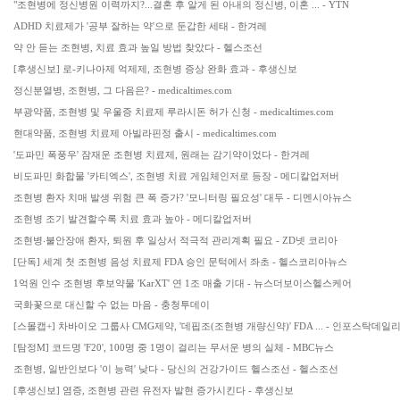
"조현병에 정신병원 이력까지?...결혼 후 알게 된 아내의 정신병, 이혼 ... - YTN
ADHD 치료제가 '공부 잘하는 약'으로 둔갑한 세태 - 한겨레
약 안 듣는 조현병, 치료 효과 높일 방법 찾았다 - 헬스조선
[후생신보] 로-키나아제 억제제, 조현병 증상 완화 효과 - 후생신보
정신분열병, 조현병, 그 다음은? - medicaltimes.com
부광약품, 조현병 및 우울증 치료제 루라시돈 허가 신청 - medicaltimes.com
현대약품, 조현병 치료제 아빌라핀정 출시 - medicaltimes.com
'도파민 폭풍우' 잠재운 조현병 치료제, 원래는 감기약이었다 - 한겨레
비도파민 화합물 '카티엑스', 조현병 치료 게임체인저로 등장 - 메디칼업저버
조현병 환자 치매 발생 위험 큰 폭 증가? '모니터링 필요성' 대두 - 디멘시아뉴스
조현병 조기 발견할수록 치료 효과 높아 - 메디칼업저버
조현병‧불안장애 환자, 퇴원 후 일상서 적극적 관리계획 필요 - ZD넷 코리아
[단독] 세계 첫 조현병 음성 치료제 FDA 승인 문턱에서 좌초 - 헬스코리아뉴스
1억원 인수 조현병 후보약물 'KarXT' 연 1조 매출 기대 - 뉴스더보이스헬스케어
국화꽃으로 대신할 수 없는 마음 - 충청투데이
[스몰캡+] 차바이오 그룹사 CMG제약, '데핍조(조현병 개량신약)' FDA ... - 인포스탁데일
[탐정M] 코드명 'F20', 100명 중 1명이 걸리는 무서운 병의 실체 - MBC뉴스
조현병, 일반인보다 '이 능력' 낮다 - 당신의 건강가이드 헬스조선 - 헬스조선
[후생신보] 염증, 조현병 관련 유전자 발현 증가시킨다 - 후생신보