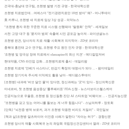
건국대-충남대 연구팀, 조현병 발병 기전 규명 - 한국대학신문
조현병 치료법인데…여에스더 "전기경련치료만 18번 받아" 왜? - 머니투데이
美 카루나, 조현병 새 치료제 임상 3상 성공 - 의약뉴스
“조현병 환자 위한 꾸준한 치료 시스템 선행돼야 ‘탈원화’ 안착” - 세계일보
서천·고양·대구 등 '묻지마 범죄' 속출에 시민 공포감 높아져 - 파이낸셜뉴스
조현병 편견, 당사자의 치료·재활·사회복귀 의지꺽어 - ZD넷 코리아
충북대 홍진태 교수 연구팀, 조현병 주요 원인 인자 규명 - 한국대학신문
'조현병 및 양극성 장애 치료에서 olanzapine의 최신 지견' - 메디칼업저버
현대약품, CNS 라인업 강화…조현병치료제 출시 - 데일리팜
조현병 치료제 '인베가 서스티나', 반감기 확장의 대명사가 되다 ... - 팜이데일리
조현병 장기지속 주사제 이익에도 활용 낮아 - 메디팜스투데이
[조현병] 내과에 '버섯 달인 물'이 있다면, 정신과에는 '굿'이 있다 - 정신의학신문
미네르바, 첫 조현병 음성증상 '롤루페리돈' FDA 신청 - 뉴스더보이스헬스케어
인공지능으로 우울증, 조현병 등 정신질환 진단 AI 스타트업 '비웨이브 ... - 인공지능신문
"조현병을 갖고 있는 어머니를 돌보는 게 너무 힘듭니다" - 스님의하루 - 정토회
[단독] “뇌전증 병역 브로커, 과거 조현병 악용한 비리도 저질러” - 국민일보
[책과 삶]조현병·알츠하이머·이인증 사례가 말한다 “자아는 허구” - 경향신문
조현병 당사자 재활·사회복귀 논의 좌담회 국립정신건강센터서 열려 - ZD넷 코리아