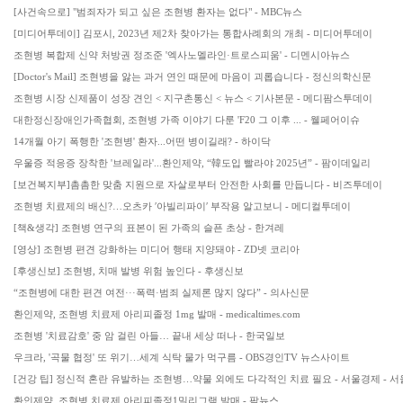
[사건속으로] "범죄자가 되고 싶은 조현병 환자는 없다" - MBC뉴스
[미디어투데이] 김포시, 2023년 제2차 찾아가는 통합사례회의 개최 - 미디어투데이
조현병 복합제 신약 처방권 정조준 '엑사노멜라인·트로스피움' - 디멘시아뉴스
[Doctor's Mail] 조현병을 앓는 과거 연인 때문에 마음이 괴롭습니다 - 정신의학신문
조현병 시장 신제품이 성장 견인 < 지구촌통신 < 뉴스 < 기사본문 - 메디팜스투데이
대한정신장애인가족협회, 조현병 가족 이야기 다룬 'F20 그 이후 ... - 웰페어이슈
14개월 아기 폭행한 '조현병' 환자...어떤 병이길래? - 하이닥
우울증 적응증 장착한 '브레일라'...환인제약, “韓도입 빨라야 2025년” - 팜이데일리
[보건복지부]촘촘한 맞춤 지원으로 자살로부터 안전한 사회를 만듭니다 - 비즈투데이
조현병 치료제의 배신?…오츠카 ′아빌리파이′ 부작용 알고보니 - 메디컬투데이
[책&생각] 조현병 연구의 표본이 된 가족의 슬픈 초상 - 한겨레
[영상] 조현병 편견 강화하는 미디어 행태 지양돼야 - ZD넷 코리아
[후생신보] 조현병, 치매 발병 위험 높인다 - 후생신보
“조현병에 대한 편견 여전···폭력·범죄 실제론 많지 않다” - 의사신문
환인제약, 조현병 치료제 아리피졸정 1mg 발매 - medicaltimes.com
조현병 '치료감호' 중 암 걸린 아들… 끝내 세상 떠나 - 한국일보
우크라, '곡물 협정' 또 위기…세계 식탁 물가 먹구름 - OBS경인TV 뉴스사이트
[건강 팁] 정신적 혼란 유발하는 조현병…약물 외에도 다각적인 치료 필요 - 서울경제 - 
환인제약, 조현병 치료제 아리피졸정1밀리그램 발매 - 팜뉴스