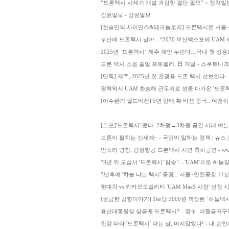
“드론택시 시제기 개발 과감한 결단 필요” < 정치일반
강원일보 - 강원일보
[전승민의 사이언스&테크놀로지] 드론택시로 서울~인천 1
부산에 드론택시 날까…“2030 부산엑스포에 UAM 
2025년 ‘드론택시’ 제주 해안 누빈다…국내 첫 상용화
드론 택시 소음 줄일 프로펠러, 日 개발 - 스푸트니크::s
[단독] 제주, 2025년 첫 관광용 드론 택시 선보인다 - The
평택역서 UAM 환승해 근무지로 성큼 다가온 '드론
[이수완의 월드비전] 5년 만에 확 바뀐 중국.. 여전
[르포]'드론택시' 떴다..2차원→3차원 공간 시대 여
드론이 펼치는 신세계~ - 국민이 말하는 정책 | 뉴스 | 
안소라 명창, 강원항공 드론택시 시연 축하공연 - www.glo
“3년 뒤 도심서 '드론택시' 탑승”…'UAM'으로 하
3년후에 '하늘 나는 택시' 등장…서울~인천공항 11분
현대차 vs 카카오모빌리티 'UAM MaaS 시장' 선점 
[궁금한 공항이야기] 1㎞당 3000원 책정된 ‘하늘택
용산대통령실 상공에 드론택시?…정부, 비행금지구역
한강 따라 '드론택시' 타는 날, 머지않았다! - 내 손