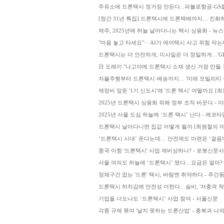
주유소에 드론택시 정거장 만든다...파블로항공-GS
[창간 31년 특집] 드론택시에 드론택배까지… 진화하
제주, 2025년에 하늘 날아다니는 택시 상용화 - 뉴
"마음 놓고 타세요"···AI가 에어택시 사고 위험 막는
드론택시는 더 안전하게, 미사일은 더 정밀하게…'GPS 
日 도레이 "나고야에 드론택시 소재 생산 거점 만들 
자율주행부터 드론택시·배송까지… '미래 모빌리티 상
재정비 앞둔 '1기 신도시'에 '드론 택시' 어떨까요 [
2025년 드론택시 상용화 위해 정부 조직 바꾼다 - 
2025년 서울 도심 하늘에 ‘드론 택시’ 난다 - 에코
드론택시 날아다니면 집값 어떻게 될까 [최원철의 미
‘드론택시 시대’ 온다는데… 안전제도 마련은 ‘걸음마
중국 이항 '드론택시' 사업 재비상하나? - 로봇신문사
서울 여의도 하늘에 ‘드론택시’ 떴다…요금은 얼마? - S
정체구간 없는 '드론' 택시, 바람엔 취약하다 - 주간
드론택시 하차감에 안전성 더한다…숨비, '저충격 착
기업들 너도나도 ‘드론택시’ 사업 참여 - 서울신문
각종 규제 묶여 '날지 못하는 드론산업' - 충북과 나