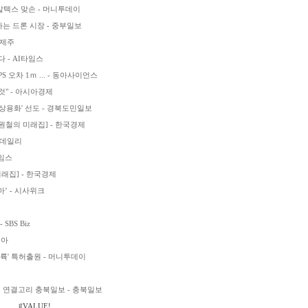
칼텍스 맞손 - 머니투데이
는 드론 시장 - 중부일보
스제주
다 - AI타임스
오차 1ｍ ... - 동아사이언스
것" - 아시아경제
용화' 선도 - 경북도민일보
최원철의 미래집] - 한국경제
이데일리
타임스
래집] - 한국경제
’ - 시사위크
BS Biz
동아
륙' 특허출원 - 머니투데이
의 연결고리 충북일보 - 충북일보
#VALUE!