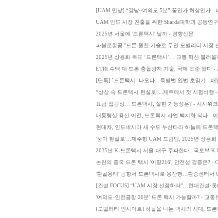
[UAM 민낯] “강남~여의도 5분” 꿈인가 허상인가 -
UAM 인도 시장 진출을 위한 Sharda대학과 공동연
2025년 서울에 '드론택시' 날까 - 경향신문
파블로항공 "드론 원천 기술로 무인 모빌리티 시장 선도
2025년 상용화 목표 ‘드론택시’… 교통 혁신 불러올
ETRI 수백 대 드론 충돌방지 기술, 국제 표준 됐다 -
[단독] `드론택시` 나오나…특별법 입법 초읽기 - 
“상상 속 드론택시 현실로”...제주에서 첫 시험비행
요금·접근성… 드론택시, 실현 가능성은? - 시사위크
대통령실 용산 이전, 드론택시 사업 백지화 되나 - 
현대차, 인도네시아 새 수도 누산타라 하늘에 드론
'꿈이 현실로'…제주형 UAM 드림팀, 2025년 상용화
2035년 K-드론택시 서울-대구 주파한다...국토부 K
논란의 중국 드론 택시 '이항216', 안전성 검증은? - C
'환골용태' 공항서 드론택시로 용산행…환승센터서 G
[건설 FOCUS] “UAM 시장 선점하라”…현대건설·롯
'여의도-인천공항 20분' 드론 택시 가능할까? - 교통
[모빌리티 인사이트] 하늘을 나는 택시의 시대, 드론