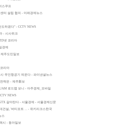
 더스쿠프
구센터 설립 협의 - 미래경제뉴스
하겠다" - CCTV NEWS
까 - 시사위크
 ZD넷 코리아
매일경제
 - 제주도민일보
이코리아
택시·무인항공기 띄운다 - 파이낸셜뉴스
 전략은 - 제주新보
-UAM 로드맵 보니 - 아주경제_모바일
CTV NEWS
TX 갈아탄다 - 서울경제 - 서울경제신문
데건설, '버티포트 ... - 위키리크스한국
뉴스
택시 - 동아일보