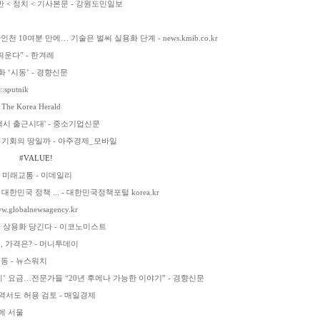
 < 정치 < 기사본문 - 강원도민일보
0여분 만에… 기술은 벌써 실용화 단계 - news.kmib.co.kr
띄운다” - 한겨레
 ‘시동’ - 경향신문
putnik
 Korea Herald
택시 출근시대' - 중소기업신문
히 기회의 땅일까 - 아주경제_모바일
#VALUE!
는 미래교통 - 이데일리
대한민국 정책 ... - 대한민국정책포털 korea.kr
balnewsagency.kr
늘길 상용화 당긴다 - 이코노미스트
, 가격은? - 머니투데이
시동 - 뉴스워치
시’ 요금…전문가들 “20년 후에나 가능한 이야기” - 경향신문
서도 허용 검토 - 매일경제
안에 서울