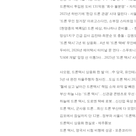
드론택시 투입된 도비 131억원 ‘회수 불분명’ < 자치/
2025년 하반기에 '한강 드론 관광' 시대 열린다 - 
'드론 무인 정거장' 아르고스다인, 소부장 스타트업 1
[현영종의 백록담] 드론 세상, 하나하나 준비를… -
망상1지구 긴급 감사 김진태-최문순 또 충돌 - 강
'드론 택시' 2년 뒤 상용화…4년 뒤 '드론 택배' 
두바이, 2026년 에어택시 터미널 문 연다 - 스푸트니크::
'UAM 개발' 앞장 선 이통3사…2025년 '드론 택시'
샤오펑, 드론택시 상용화 한 발 더…中 당국, 유인테
5년 내 완전 자율주행차 청사진…도심 드론 택시 2025년 
'혈세 싣고 날아간 드론택시' 책임 소재 파악 칼 빼
부산 하늘 나는 ‘드론 택시’…신관광 콘텐츠로 우선 
하늘에 드론 택시, 도로엔 택배 로봇…신산업 육성 본
드론 택시, 군사용 드론…최신 드론 부산에 다 모였다 
김포에서 잠실까지 단 12분...정부와 서울시 ‘드론택
드론택시 상용화 현실로 - 제주新보
드론 택시, 영국서 시험 비행에 성공 - 포춘코리아