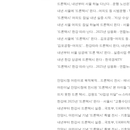
드론택시, 내년부터 서울 하늘 다닌다…운행 노선은?
내년 서울에 '드론택시' 뜬다...여의도 등 시범운행 - 
'드론택시' 여의도·잠실 내년 실증 시작…'지상·수상·
내년 서울 여의도·잠실 하늘에 드론택시 뜬다 - 서
'드론택시' 한강 따라 난다…2025년 상용화 - 연합뉴
내년 서울에 ‘드론택시’ 뜬다…김포공항~여의도 등 
'김포공항~여의도'…한강따라 드론택시 뜬다, 내년에
내년부터 서울 상공에 '드론 택시' 뜬다…실증사업 추진 
내년 한강 상공에 드론택시 뜬다 - 한국경제TV
'드론택시' 한강 따라 난다…2025년 상용화 - 연합뉴
안양시청 어린이로 북적북적…드론택시 전시 - 에
어린이날 안양시청에 전시된 '드론택시' 본 아이들 "크
뜨지 못한 드론 택시...강원도 "사업성 미달" vs 스
한강에 2025년 '드론택시' 뜬다···서울시 “교통수단
내년부터 한강서 드론택시 실증…국토부, UAM이착륙
안양시, 어린이날 기념 '드론택시' 특별 전시 - 기호
내년부터 한강서 드론택시 실증…국토부, UAM이착륙
안양시, 어린이날 기념 '드론택시' 특별 전시 - 기호