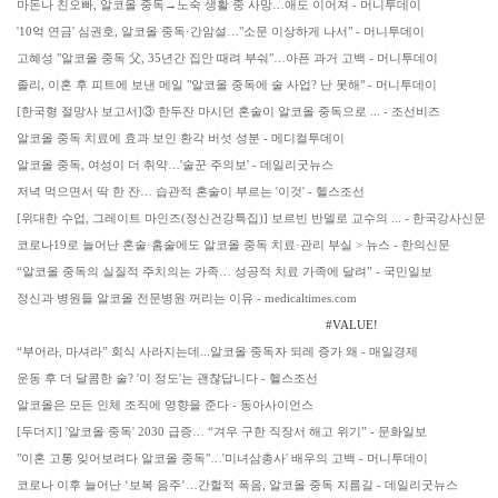
마돈나 친오빠, 알코올 중독→노숙 생활 중 사망…애도 이어져 - 머니투데이
'10억 연금' 심권호, 알코올 중독·간암설…"소문 이상하게 나서" - 머니투데이
고혜성 "알코올 중독 父, 35년간 집안 때려 부숴"…아픈 과거 고백 - 머니투데이
졸리, 이혼 후 피트에 보낸 메일 "알코올 중독에 술 사업? 난 못해" - 머니투데이
[한국형 절망사 보고서]③ 한두잔 마시던 혼술이 알코올 중독으로 ... - 조선비즈
알코올 중독 치료에 효과 보인 환각 버섯 성분 - 메디컬투데이
알코올 중독, 여성이 더 취약…'술꾼 주의보' - 데일리굿뉴스
저녁 먹으면서 딱 한 잔… 습관적 혼술이 부르는 '이것' - 헬스조선
[위대한 수업, 그레이트 마인즈(정신건강특집)] 보르빈 반델로 교수의 ... - 한국강사신문
코로나19로 늘어난 혼술·홈술에도 알코올 중독 치료·관리 부실 > 뉴스 - 한의신문
“알코올 중독의 실질적 주치의는 가족… 성공적 치료 가족에 달려” - 국민일보
정신과 병원들 알코올 전문병원 꺼리는 이유 - medicaltimes.com
#VALUE!
“부어라, 마셔라” 회식 사라지는데...알코올 중독자 되레 증가 왜 - 매일경제
운동 후 더 달콤한 술? '이 정도'는 괜찮답니다 - 헬스조선
알코올은 모든 인체 조직에 영향을 준다 - 동아사이언스
[두더지] '알코올 중독' 2030 급증… “겨우 구한 직장서 해고 위기” - 문화일보
"이혼 고통 잊어보려다 알코올 중독"…'미녀삼총사' 배우의 고백 - 머니투데이
코로나 이후 늘어난 ‘보복 음주’…간헐적 폭음, 알코올 중독 지름길 - 데일리굿뉴스