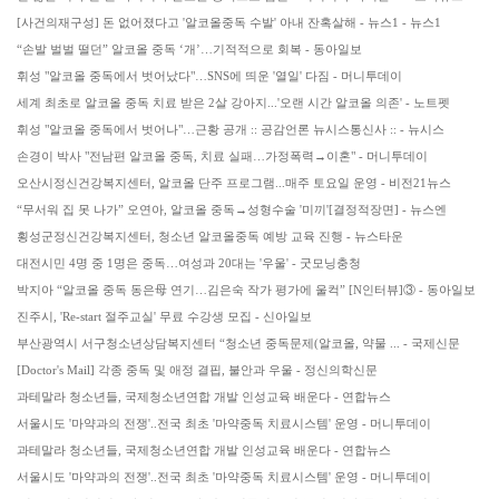
[사건의재구성] 돈 없어졌다고 '알코올중독 수발' 아내 잔혹살해 - 뉴스1 - 뉴스1
“손발 벌벌 떨던” 알코올 중독 ‘개’…기적적으로 회복 - 동아일보
휘성 "알코올 중독에서 벗어났다"…SNS에 띄운 '열일' 다짐 - 머니투데이
세계 최초로 알코올 중독 치료 받은 2살 강아지...'오랜 시간 알코올 의존' - 노트펫
휘성 "알코올 중독에서 벗어나"…근황 공개 :: 공감언론 뉴시스통신사 :: - 뉴시스
손경이 박사 "전남편 알코올 중독, 치료 실패…가정폭력→이혼" - 머니투데이
오산시정신건강복지센터, 알코올 단주 프로그램...매주 토요일 운영 - 비전21뉴스
“무서워 집 못 나가” 오연아, 알코올 중독→성형수술 '미끼'[결정적장면] - 뉴스엔
횡성군정신건강복지센터, 청소년 알코올중독 예방 교육 진행 - 뉴스타운
대전시민 4명 중 1명은 중독…여성과 20대는 '우울' - 굿모닝충청
박지아 “알코올 중독 동은母 연기…김은숙 작가 평가에 울컥” [N인터뷰]③ - 동아일보
진주시, 'Re-start 절주교실' 무료 수강생 모집 - 신아일보
부산광역시 서구청소년상담복지센터 “청소년 중독문제(알코올, 약물 ... - 국제신문
[Doctor's Mail] 각종 중독 및 애정 결핍, 불안과 우울 - 정신의학신문
과테말라 청소년들, 국제청소년연합 개발 인성교육 배운다 - 연합뉴스
서울시도 '마약과의 전쟁'..전국 최초 '마약중독 치료시스템' 운영 - 머니투데이
과테말라 청소년들, 국제청소년연합 개발 인성교육 배운다 - 연합뉴스
서울시도 '마약과의 전쟁'..전국 최초 '마약중독 치료시스템' 운영 - 머니투데이