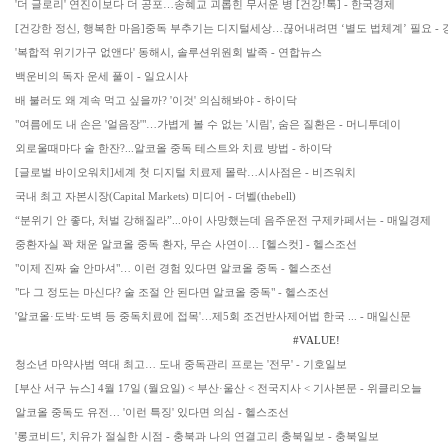
'더 글로리' 연진이보다 더 공포…송혜교 괴롭힌 무서운 병 [건강!톡] - 한국경제
[건강한 정신, 행복한 마음]중독 부추기는 디지털세상…끊어내려면 ‘별도 법체계’ 필요 -
'복합적 위기가구 없앤다' 동해시, 솔루션위원회 발족 - 연합뉴스
백운비의 독자 운세 풀이 - 일요시사
배 불러도 왜 계속 먹고 싶을까? '이것' 의심해봐야 - 하이닥
"여름에도 내 손은 '얼음장'"…가볍게 볼 수 없는 '시림', 숨은 질환은 - 머니투데이
외로울때마다 술 한잔?...알코올 중독 테스트와 치료 방법 - 하이닥
[글로벌 바이오워치]세계 첫 디지털 치료제 몰락…시사점은 - 비즈워치
국내 최고 자본시장(Capital Markets) 미디어 - 더벨(thebell)
“분위기 안 좋다, 처벌 강해질라”...아이 사망했는데 음주운전 구제카페서는 - 매일경제
중환자실 꽉 채운 알코올 중독 환자, 무슨 사연이… [헬스컷] - 헬스조선
"이제 진짜 술 안마셔"… 이런 경험 있다면 알코올 중독 - 헬스조선
"다 그 정도는 마신다? 술 조절 안 된다면 알코올 중독" - 헬스조선
'알코올·도박·도벽 등 중독치료에 접목'…제5회 조건반사제어법 한국 ... - 매일신문
#VALUE!
청소년 마약사범 역대 최고… 도내 중독관리 프로는 '전무' - 기호일보
[부산 서구 뉴스] 4월 17일 (월요일) < 부산·울산 < 전국지사 < 기사본문 - 위클리오늘
알코올 중독도 유전… '이런 특징' 있다면 의심 - 헬스조선
'롱코비드', 치유가 절실한 시점 - 충북과 나의 연결고리 충북일보 - 충북일보