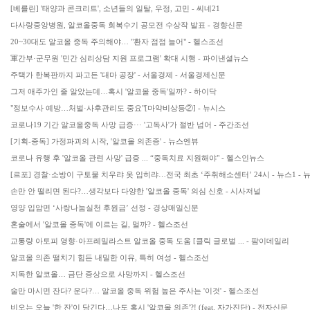
[베를린] '태양과 콘크리트', 소년들의 일탈, 우정, 고민 - 씨네21
다사랑중앙병원, 알코올중독 회복수기 공모전 수상작 발표 - 경향신문
20~30대도 알코올 중독 주의해야… "환자 점점 늘어" - 헬스조선
軍간부·군무원 '민간 심리상담 지원 프로그램' 확대 시행 - 파이낸셜뉴스
주택가 한복판까지 파고든 '대마 공장' - 서울경제 - 서울경제신문
그저 애주가인 줄 알았는데…혹시 '알코올 중독'일까? - 하이닥
"정보수사 예방…처벌·사후관리도 중요"[마약비상등②] - 뉴시스
코로나19 기간 알코올중독 사망 급증··· '고독사'가 절반 넘어 - 주간조선
[기획-중독] 가정파괴의 시작, '알코올 의존증' - 뉴스엔뷰
코로나 유행 후 '알코올 관련 사망' 급증 ... “중독치료 지원해야" - 헬스인뉴스
[르포] 경찰·소방이 구토물 치우랴 옷 입히랴…전국 최초 ‘주취해소센터’ 24시 - 뉴스1 - 
손만 안 떨리면 된다?…생각보다 다양한 '알코올 중독' 의심 신호 - 시사저널
영양 입암면 ‘사랑나눔실천 후원금’ 선정 - 경상매일신문
혼술에서 '알코올 중독'에 이르는 길, 멀까? - 헬스조선
교통량 아토피 영향·아프레밀라스트 알코올 중독 도움 [클릭 글로벌 ... - 팜이데일리
알코올 의존 떨치기 힘든 내밀한 이유, 특히 여성 - 헬스조선
지독한 알코올… 금단 증상으로 사망까지 - 헬스조선
술만 마시면 잔다? 운다?… 알코올 중독 위험 높은 주사는 '이것' - 헬스조선
비오는 오늘 '한 잔'이 당긴다…나도 혹시 '알코올 의존'?! (feat. 자가진단) - 전자신문