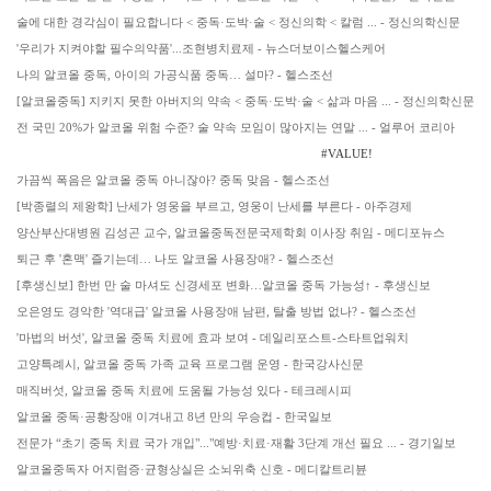
술에 대한 경각심이 필요합니다 < 중독·도박·술 < 정신의학 < 칼럼 ... - 정신의학신문
'우리가 지켜야할 필수의약품'...조현병치료제 - 뉴스더보이스헬스케어
나의 알코올 중독, 아이의 가공식품 중독… 설마? - 헬스조선
[알코올중독] 지키지 못한 아버지의 약속 < 중독·도박·술 < 삶과 마음 ... - 정신의학신문
전 국민 20%가 알코올 위험 수준? 술 약속 모임이 많아지는 연말 ... - 얼루어 코리아
#VALUE!
가끔씩 폭음은 알코올 중독 아니잖아? 중독 맞음 - 헬스조선
[박종렬의 제왕학] 난세가 영웅을 부르고, 영웅이 난세를 부른다 - 아주경제
양산부산대병원 김성곤 교수, 알코올중독전문국제학회 이사장 취임 - 메디포뉴스
퇴근 후 '혼맥' 즐기는데… 나도 알코올 사용장애? - 헬스조선
[후생신보] 한번 만 술 마셔도 신경세포 변화…알코올 중독 가능성↑ - 후생신보
오은영도 경악한 '역대급' 알코올 사용장애 남편, 탈출 방법 없나? - 헬스조선
'마법의 버섯', 알코올 중독 치료에 효과 보여 - 데일리포스트-스타트업워치
고양특례시, 알코올 중독 가족 교육 프로그램 운영 - 한국강사신문
매직버섯, 알코올 중독 치료에 도움될 가능성 있다 - 테크레시피
알코올 중독·공황장애 이겨내고 8년 만의 우승컵 - 한국일보
전문가 “초기 중독 치료 국가 개입"..."예방·치료·재활 3단계 개선 필요 ... - 경기일보
알코올중독자 어지럼증·균형상실은 소뇌위축 신호 - 메디칼트리뷴