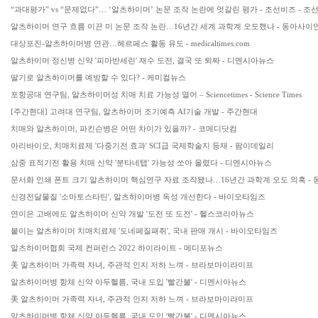
“과대평가” vs “문제없다”… ‘알츠하이머’ 논문 조작 논란에 엇갈린 평가 - 조선비즈 - 조
알츠하이머 연구 흐름 이끈 미 논문 조작 논란…16년간 세계 과학계 오도했나 - 동아사이
대상포진-알츠하이머병 연관…헤르페스 활동 유도 - medicaltimes.com
알츠하이머 정신병 신약 '피마반세린' 재수 도전, 결국 또 퇴짜 - 디멘시아뉴스
딸기로 알츠하이머를 예방할 수 있다? - 케미컬뉴스
포항공대 연구팀, 알츠하이머성 치매 치료 가능성 열어 – Sciencetimes - Science Times
[주간현대] 고려대 연구팀, 알츠하이머 조기예측 AI기술 개발 - 주간현대
치매와 알츠하이머, 파킨슨병은 어떤 차이가 있을까? - 코메디닷컴
아리바이오, 치매치료제 '다중기전 효과' SCI급 국제학술지 등재 - 팜이데일리
삼중 표적기전 활용 치매 신약 '분타네탭' 가능성 쏘아 올렸다 - 디멘시아뉴스
문서화 인쇄 폰트 크기 알츠하이머 핵심연구 자료 조작됐나…16년간 과학계 오도 의혹 -
신경전달물질 '소마토스타틴', 알츠하이머병 독성 개선한다 - 바이오타임즈
연이은 고배에도 알츠하이머 신약 개발 '도전 또 도전' - 헬스코리아뉴스
붙이는 알츠하이머 치매치료제 '도네페질패취', 국내 판매 개시 - 바이오타임즈
알츠하이머협회 국제 컨퍼런스 2022 하이라이트 - 메디포뉴스
美 알츠하이머 가족력 자녀, 주관적 인지 저하 느껴 - 브라보마이라이프
알츠하이머병 항체 신약 아두헬름, 국내 도입 '빨간불' - 디멘시아뉴스
美 알츠하이머 가족력 자녀, 주관적 인지 저하 느껴 - 브라보마이라이프
알츠하이머병 항체 신약 아두헬름, 국내 도입 '빨간불' - 디멘시아뉴스