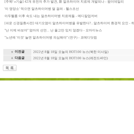
[주목! e기술] 42개 유전자 추가 발견, 新 알츠하이머 치료제 개발되나 - 팜이데일리
'이 영양소' 먹으면 알츠하이머병 덜 걸려 - 헬스조선
아두헬름 이후 속도 내는 알츠하이머병 치료제들 - 메디칼업저버
[쉬운 신경질환사전] 대기오염이 알츠하이머병을 유발한다?...알츠하이머 환경적 요인 - 
"난 이제 바보야" 엄마의 선언... 난 울고만 있지 않겠다 - 오마이뉴스
"노년에 '이것' 늘면 알츠하이머병 의심해야" (연구) - 코메디닷컴
이전글
2022년 8월 18일 오늘의 HOT100 뉴스(북한 미사일)
다음글
2022년 8월 18일 오늘의 HOT100 뉴스(레전드40인)