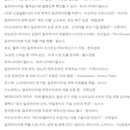
알츠하이머병, 혈액검사로 발병징후 확인할 수 있어 - 트리니티메디컬뉴스
[쉬운 신경질환사전] 수면 부족이 알츠하이머를 부른다...이상적인 수면시간은? - 하이닥
알츠하이머 정복 임박? '궤도 이탈' 소교세포, 정상 복구 성공 - 매일경제
[이슈크래커] 美서 알츠하이머 논문 조작 논란…신약개발 국내 기업 영향은? - 이투데이
대상포진 바이러스 감염이 알츠하이머 유발한다 [사이언스카페] - 조선일보 - The Chosunil
알츠하이머병 치료 약물 개발 현황 - 팜뉴스
로슈, 혈액 기반 알츠하이머 조기진단 FDA 혁신기기 지정 - 한국경제
'뉴로핏 스케일 펫', FDA 승인…미국 시장 진출 본격화 - 헬스경향
트리니티메디컬뉴스 - 트리니티메디컬뉴스
알츠하이머 치매 관리, 당뇨약 '메트포르민' 주목하는 이유? - 디멘시아뉴스
수면 장애인데 왜 치매 오냐고? 주범은 '뇌의 염증' – Sciencetimes - Science Times
포스텍· 노브메타파마 연구팀, 알츠하이머성 치매 치료물질 개발 - 뉴시스
이노퓨틱스, 알츠하이머병 유전자치료제 개발 순항 중 - 의학신문
MEDI:GATE NEWS : 치매 혈액검사, 일반 인구 위험 스크리닝과 소비자 직접 위험 검
젬백스 "당사 알츠하이머 신약, '아밀로이드 가설' 논란과 무관" - 뉴시스
한국룬드벡, 알츠하이머병 치료제 '에빅사정 20mg' 출시 - 청년의사
바이오오케스트라, “에이비엘바이오 버금가는 대형 기술이전 터진다” - 이데일리
알츠하이머병 약물 시장 규모, 상태 및 예측 2022 | 알러간, 에이사이, 노바티스 - 1인방송국 