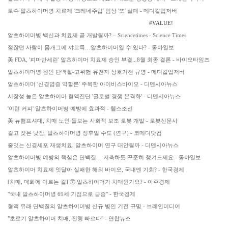
로슈 알츠하이머병 치료제 '크레네주맙' 임상 '또' 실패 - 메디칼업저버
#VALUE!
알츠하이머병 백신과 치료제 곧 개발될까? – Sciencetimes - Science Times
점잖던 사람이 몸개그에 꺄르륵…알츠하이머일 수 있다? - 동아일보
美 FDA, '피마반세린' 알츠하이머 치료제 승인 부결...8월 최종 결론 - 바이오타임즈
알츠하이머병 원인 단백질-고위험 유전자 상호기전 규명 - 메디칼업저버
알츠하이머 '신경염증 역할론' 주목한 아이비스바이오 - 디멘시아뉴스
시장성 높은 알츠하이머 혈액진단 '글로벌 경쟁 본격화' - 디멘시아뉴스
'이런 커피' 알츠하이머병 예방에 효과적 - 헬스조선
美 뉴햄프셔대, 치매 노인 돌보는 사회적 보조 로봇 개발 - 로봇신문사
길고 잦은 낮잠, 알츠하이머병 징후일 수도 (연구) - 코메디닷컴
줄잇는 신경세포 재생치료, 알츠하이머 연구 대안될까 - 디멘시아뉴스
알츠하이머병 예방의 핵심은 단백질… 저축하듯 꾸준히 챙겨드세요 - 동아일보
알츠하이머 치료제 잇달아 실패한 해외 바이오, 국내엔 기회? - 한국경제
​[치매, 매화에 이르는 길] ⑦ 알츠하이머가 치매인가요? - 아주경제
"국내 알츠하이머병 69세 기점으로 급증" - 한국경제
혈액 유래 단백질의 알츠하이머병 신규 병인 기전 규명 - 브레인미디어
"초로기 알츠하이머 치매, 진행 빠르다" - 연합뉴스