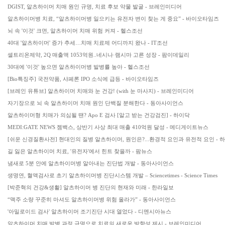
DGIST, 알츠하이머 치매 원인 규명, 치료 후보 약물 발굴 - 브레인미디어
알츠하이머병 치료, “알츠하이머병 일으키는 유전자 변이 찾는 게 중요” - 바이오타임즈
뇌 속 '이것' 크면, 알츠하이머 치매 위험 커져 - 헬스조선
40대 '알츠하이머' 증가 추세…치매 치료제 어디까지 왔나 - IT조선
셀트리온제약, 2Q 매출액 1053억원..네시나·램시마 고른 성장 - 팜이데일리
30대에 '이것' 높으면 알츠하이머병 발병률 높아 - 헬스조선
[Bio특징주] 국전약품, 샤페론 IPO 소식에 급등 - 바이오타임즈
[브레인 유튜브] 알츠하이머 치매와 눈 건강! (with 눈 마사지) - 브레인미디어
자기장으로 뇌 속 알츠하이머 치매 원인 단백질 분해한다 - 동아사이언스
알츠하이머형 치매가 의심될 땐? Apo E 검사 [알고 받는 건강검진] - 하이닥
MEDI:GATE NEWS 젬백스, 상반기 사상 최대 매출 410억원 달성 - 메디게이트뉴스
[쉬운 신경질환사전] 현대인의 질병 알츠하이머, 원인은?...환경적 요인과 유전적 요인 - 
길 잃은 알츠하이머 치료, '유전자'에서 힌트 찾을까 - 팜뉴스
냄새로 5분 안에 알츠하이머병 알아내는 진단법 개발 - 동아사이언스
생명연, 혈액검사로 초기 알츠하이머병 진단시스템 개발 – Sciencetimes - Science Times
[박준혁의 건강&생활] 알츠하이머 병 진단의 현재와 미래 - 한라일보
“맥주 소량 꾸준히 마셔도 알츠하이머병 위험 올라가” - 동아사이언스
'아밀로이드 검사' 알츠하이머 조기진단 시대 열었다 - 디멘시아뉴스
알츠하이머 치매 발병 과정 규명으로 치료의 새로운 방향성 제시 - 브레인미디어