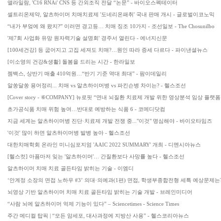
앨라일람, 'C16 RNAi' CNS 등 간외조직 전달 “논문” - 바이오스펙테이터
셀트리온제약, 알츠하이머 치매치료제 '도네리온패취' 국내 판매 개시 - 글로벌이코노믹
“내가 부엌에 왜 왔지?” 이러면 경고등… 치매 징조 10가지 - 조선일보 - The Chosunilbo
'제7회 사업화 유망 원자력기술 설명회' 경주서 열린다 - 에너지신문
[100세건강] 등 굽어지고 고집 세져도 치매?…원인 따라 증세 다르다 - 파이낸셜뉴스
[이소영의 건강&생활] 돌봄을 드리는 시간 - 한라일보
젬백스, 상반기 매출 410억원…“반기 기준 역대 최대” - 팜이데일리
알쏭달쏭 용어정리... 치매 vs 알츠하이머병 vs 파킨슨병 차이는? - 헬스조선
[Cover story - ⑥COMPANY] 뉴로핏 “연내 뇌질환 치료제 개발 위한 영상분석 임상 플랫
초가공식품 치매 위험 높여…반대로 예방하는 식품 6 - 코메디닷컴
지금 세계는 알츠하이머병 진단·치료제 개발 전쟁 중..."이것" 명심해야 - 바이오타임즈
'이것' 많이 하면 알츠하이머병 발병 높아 - 헬스조선
대한치매학회 온라인 미니심포지엄 'AAIC 2022 SUMMARY' 개최 - 디멘시아뉴스
[헬스컷] 아픔마저 잊는 '알츠하이머'… 간질환보다 사망률 높다 - 헬스조선
알츠하이머 치매 치료 골든타임 밝히는 기술 - 이엠디
‘안계정 소장의 면접 노하우 #3’ 의대·의예과(1편) 면접, 학생부종합전형 세특 예상문제는
뇌영상 기반 알츠하이머 치매 치료 골든타임 밝히는 기술 개발 - 브레인미디어
“사람 뇌에 알츠하이머 억제 기능이 있다” – Sciencetimes - Science Times
주간 메디컬 탑픽 | “모든 암세포, 대사과정에 지방산 사용” - 헬스코리아뉴스