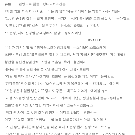
뉴튼도 조현병으로 힘들어했다 - 치과신문
1개월 약효 지속 DDS 기술···'먹는 것 깜빡’하는 치매에서는 먹힐까 - 시사저널e
“100명 중 1명 걸리는 질환 조현병…국가가 나서야 흉악범죄 고리 끊길 것” - 동아일보
[보푸라기]'3배 뛴' 실손보험료 고민?…1~4세대 총정리 - 비즈워치
“조현병, 태아 신경발달 과정에서 발생” - 동아사이언스
#VALUE!
'우리가 지켜야할 필수의약품'...조현병치료제 - 뉴스더보이스헬스케어
조현병 음성 최초 '롤루페리돈' 美허가 재도전...부광 '루라시돈' 재주목? - 팜이데일리
청년층 정신건강검진에 ‘조현병‧조울증’ 추가 - 청년의사
대사관 쪽에서 일한다는 중국인 손님의 진짜 명함 - 브런치
“어릴 때 학대 트라우마 생기면 ‘조현병’ 등 정신질환 위험 커져” - 동아일보
[건강톡톡] 만성질환이라는 '조현병'...약 평생 복용해야 하는 건가요 ... - 하이닥
“조현병은 위험한 병인가?” 당사자 강돈수 대표의 이야기 - 에이블 뉴스
[사설]“조현병 딸 병상 없어 260km”… 가족에 떠넘긴 정신질환자 돌봄 - 동아일보
조현병 환자 8명 중 1명만 지역사회서 관리받는다 - 연합뉴스
[책과 책 사이] 그 많던 조현병 환자는 어디로 갔을까 - 경향신문
인구 100명중 1명꼴 `조현병`… 약 복용 임의중단해선 안돼 - 경인일보
6시간 동안 휴대폰 매장서 난동 피운 30대 조현병 환자 집행유예 - 뉴스핌
[성격장애] 분열형 성격장애란? < 조현병·환청 < 정신의학 < 칼럼 ... - 정신의학신문