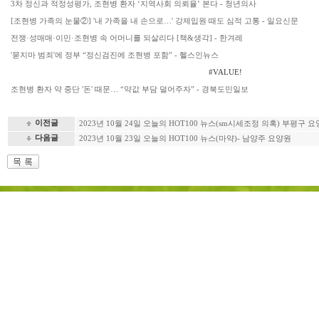
3차 정신과 적정성평가, 조현병 환자 ‘지역사회 의뢰율’ 본다 - 청년의사
[조현병 가족의 눈물②] '내 가족을 내 손으로…' 강제입원 때도 심적 고통 - 일요신문
전쟁·성매매·이민·조현병 속 어머니를 되살리다 [책&생각] - 한겨레
'묻지마 범죄'에 정부 “정신검진에 조현병 포함” - 헬스인뉴스
#VALUE!
조현병 환자 약 중단 '돈' 때문… “약값 부담 덜어주자” - 경북도민일보
이전글
2023년 10월 24일 오늘의 HOT100 뉴스(sm시세조정 의혹) 부평구 
다음글
2023년 10월 23일 오늘의 HOT100 뉴스(마약)- 남양주 요양원