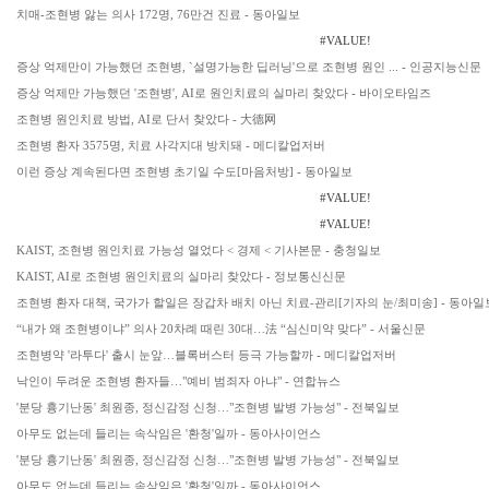
치매-조현병 앓는 의사 172명, 76만건 진료 - 동아일보
#VALUE!
증상 억제만이 가능했던 조현병, `설명가능한 딥러닝'으로 조현병 원인 ... - 인공지능신문
증상 억제만 가능했던 '조현병', AI로 원인치료의 실마리 찾았다 - 바이오타임즈
조현병 원인치료 방법, AI로 단서 찾았다 - 大德网
조현병 환자 3575명, 치료 사각지대 방치돼 - 메디칼업저버
이런 증상 계속된다면 조현병 초기일 수도[마음처방] - 동아일보
#VALUE!
#VALUE!
KAIST, 조현병 원인치료 가능성 열었다 < 경제 < 기사본문 - 충청일보
KAIST, AI로 조현병 원인치료의 실마리 찾았다 - 정보통신신문
조현병 환자 대책, 국가가 할일은 장갑차 배치 아닌 치료-관리[기자의 눈/최미송] - 동아일
“내가 왜 조현병이냐” 의사 20차례 때린 30대…法 “심신미약 맞다” - 서울신문
조현병약 '라투다' 출시 눈앞…블록버스터 등극 가능할까 - 메디칼업저버
낙인이 두려운 조현병 환자들…"예비 범죄자 아냐" - 연합뉴스
'분당 흉기난동' 최원종, 정신감정 신청…"조현병 발병 가능성" - 전북일보
아무도 없는데 들리는 속삭임은 '환청'일까 - 동아사이언스
'분당 흉기난동' 최원종, 정신감정 신청…"조현병 발병 가능성" - 전북일보
아무도 없는데 들리는 속삭임은 '환청'일까 - 동아사이언스