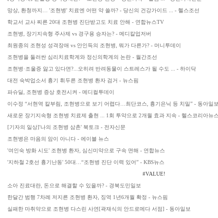
망상, 환청까지… '조현병' 치료엔 어떤 약 쓸까? - 당신의 건강가이드 ... - 헬스조선
학교서 교사 찌른 20대 조현병 진단받고도 치료 안해 - 연합뉴스TV
조현병, 장기지속형 주사제 vs 경구용 승자는? - 메디칼업저버
최원종의 조현성 성격장애 vs 안인득의 조현병, 뭐가 다른가? - 머니투데이
조현병을 둘러싼 심리치료학계와 정신의학계의 논란 - 월간조선
조현병·조울증 앓고 있다면?...오히려 반려동물이 스트레스가 될 수도 ... - 하이닥
대전 숙박업소서 흉기 휘두른 조현병 환자 검거 - 뉴스핌
파슈딜, 조현병 증상 호전시켜 - 메디컬투데이
이수정 “서현역 칼부림, 조현병으로 보기 어렵다…최단코스, 흉기은닉 등 치밀” - 동아일
새로운 장기지속형 조현병 치료제 출현 ... 1회 투약으로 2개월 효과 지속 - 헬스코리아뉴
[기자의 일상]'나의 조현병 삼촌' 북토크 - 전자신문
조현병은 마음의 암이 아니다 - 에이블 뉴스
'여인숙 방화 시도' 조현병 환자, 심신미약으로 구속 면해 - 연합뉴스
'지하철 2호선 흉기난동' 50대…“조현병 진단 이력 있어” - KBS뉴스
#VALUE!
소아 진료대란, 돈으로 해결할 수 있을까? - 경북도민일보
한달간 범행 7차례 저지른 조현병 환자, 징역 1년6개월 확정 - 뉴스핌
실패한 마취약으로 조현병 다스린 사연[곽재식의 안드로메다 서점] - 동아일보