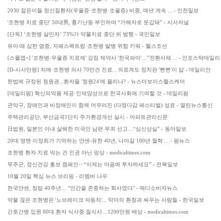
2030 젊은이들 정신질환자(우울증·조현병·조울증) 비중, 매년 계속 ... - 인천일보
'조현병 치료 중단' 50대男, 흉기난동 부인하며 “가해자로 둔갑돼” - 시사저널
[단독] ‘조현병 살인자’ 73%가 약물치료 중단 뒤 범행 - 국민일보
유아 때 심한 염증, 자폐스펙트럼·조현병 발병 위험 키워 - 헬스조선
[스몰캡+] '조현병·우울증 치료제' 강점 제약사 '한국파마'…”전환사채 ... - 인포스탁데일리
[D-시사만평] 치매·조현병 의사 70만건 진료…의료계도 정치판 '뻔뻔'이 답 - 데일리안
헌법에 규정된 청원권...환자들 '청원24'에 몰리나? - 뉴스더보이스헬스케어
[데일리팜] 혁신의약품 제공·인재양성으로 한국사회에 기여할 것 - 데일리팜
관악구, 장애인과 비장애인이 함께 어우러진 (다정다감 페스티벌) 성료 - 열린뉴스통신
주택관리공단, 부산금곡1단지 주거환경개선 실시 - 아파트관리신문
日법원, 일본인 아내 살해한 미국인 남편 무죄 선고…“심신상실” - 동아일보
20대 영맨 이정희가 기억하는 얀센-유한 40년, 나아갈 100년 철학 ... - 팜뉴스
조현병 환자 치료 막는 건 인권 아닌 망상 - medicaltimes.com
무주군, 정신건강 홍보 캠페인⋯“이제는 마음에 투자하세요” - 전북일보
10월 20일 핵심 뉴스 브리핑 - 리멤버 나우
한국얀센, 창립 40주년… "인간을 존중하는 회사였다" - 메디소비자뉴스
약물 끊은 조현병은 '노브레이크 자동차'... 악마의 환청과 싸우는 사람들 - 한국일보
간호간병 입원 80대 환자 식사중 질식사…1200만원 배상 - medicaltimes.com