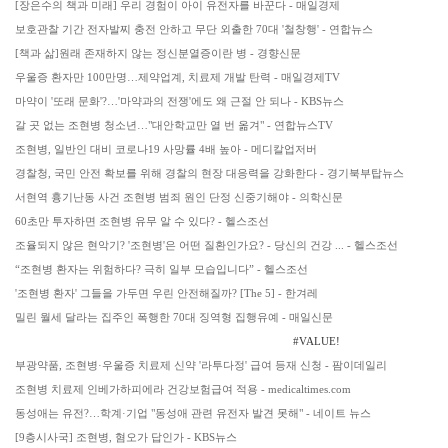
[장은수의 책과 미래] 우리 경험이 아이 유전자를 바꾼다 - 매일경제
보호관찰 기간 전자발찌 충전 안하고 무단 외출한 70대 '철창행' - 연합뉴스
[책과 삶]원래 존재하지 않는 정신분열증이란 병 - 경향신문
우울증 환자만 100만명…제약업계, 치료제 개발 탄력 - 매일경제TV
마약이 '또래 문화'?…'마약과의 전쟁'에도 왜 근절 안 되나 - KBS뉴스
갈 곳 없는 조현병 청소년…"대안학교만 열 번 옮겨" - 연합뉴스TV
조현병, 일반인 대비 코로나19 사망률 4배 높아 - 메디칼업저버
경찰청, 국민 안전 확보를 위해 경찰의 현장 대응력을 강화한다 - 경기북부탑뉴스
서현역 흉기난동 사건 조현병 범죄 원인 단정 신중기해야 - 의학신문
60초만 투자하면 조현병 유무 알 수 있다? - 헬스조선
조율되지 않은 현악기? '조현병'은 어떤 질환인가요? - 당신의 건강 ... - 헬스조선
“조현병 환자는 위험하다? 극히 일부 모습입니다” - 헬스조선
'조현병 환자' 그들을 가두면 우린 안전해질까? [The 5] - 한겨레
밀린 월세 달라는 집주인 폭행한 70대 징역형 집행유예 - 매일신문
#VALUE!
부광약품, 조현병·우울증 치료제 신약 '라투다정' 급여 등재 신청 - 팜이데일리
조현병 치료제 인베가하피에라 건강보험급여 적용 - medicaltimes.com
동성애는 유전?…학계·기업 "동성애 관련 유전자 발견 못해" - 네이트 뉴스
[9층시사국] 조현병, 혐오가 답인가 - KBS뉴스