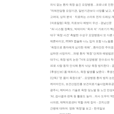
의식 없는 환자 욕창 숨긴 요양병원…코로나로 인한 '
"치매전담형 요양기관, 일반기관보다 사망률 낮고, 욕
고려대, 상처 분석ㆍ치료하는 스마트 전자 드레싱 개
[의료칼럼] 욕창, 치료보다 예방이 우선 - 경남신문
“AI 시스템 정확도, 빅데이터 ‘옥과 석’ 가르기가 핵
대구 '욕창 사건' 촉발한 수성구 요양병원서 또 다른 
제론바이오, PDRN 캡슐화 나노 입자 포함 나노필름
‘욕창으로 환자에게 심각한 위해’...환자안전 주의경
심하면 사망까지…와병 환자 '욕창' 단계와 예방법은?
대구시, 욕창 방치 논란 '74개 요양병원' 전수조사 
AI로 사람 동작 인식해 환자 낙상·욕창 방지한다 -
[후생신보] 폼 매트리스, 욕창 발생률 낮춘다 - 후생
[단독] "온 몸이 욕창으로"…요양병원 환자 방치 논란 
케어마인드, 보건산업진흥 보건의료기술사업화유공자
광주시, 메타버스 기술로 욕창·당뇨발 등 노인 만성
'AI, 검사결과 판독 등 활용도 높아…의사 도우미 역
사의련, 재택의료센터 역할‧과제 짚어 - 건치신문
간병에 대하여: 영화 '욕창'을 보고 - 한국일보