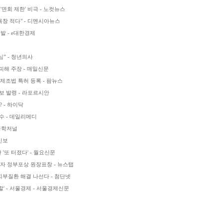
면회 제한' 비극 - 노컷뉴스
창 적다" - 디멘시아뉴스
발 - e대한경제
심” - 청년의사
피해 주장 - 매일신문
 제조법 특허 등록 - 팜뉴스
보 발령 - 라포르시안
 - 하이닥
착수 - 데일리메디
 공학저널
신보
'또 터졌다' - 월요신문
 정부포상 원장표창 - 뉴스탭
피부질환 해결 나선다 - 첨단넷
할' - 서울경제 - 서울경제신문