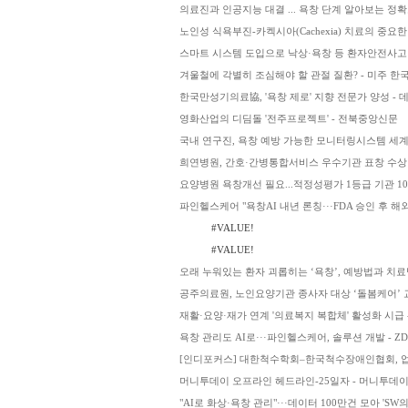
의료진과 인공지능 대결 ... 욕창 단계 알아보는 정
노인성 식욕부진-카켁시아(Cachexia) 치료의 중요한 접근법
스마트 시스템 도입으로 낙상·욕창 등 환자안전사고
겨울철에 각별히 조심해야 할 관절 질환? - 미주 한
한국만성기의료協, '욕창 제로' 지향 전문가 양성 -
영화산업의 디딤돌 '전주프로젝트' - 전북중앙신문
국내 연구진, 욕창 예방 가능한 모니터링시스템 세계
희연병원, 간호·간병통합서비스 우수기관 표창 수상 
요양병원 욕창개선 필요...적정성평가 1등급 기관 1
파인헬스케어 "욕창AI 내년 론칭···FDA 승인 후 해외
#VALUE!
#VALUE!
오래 누워있는 환자 괴롭히는 ‘욕창’, 예방법과 치료법 
공주의료원, 노인요양기관 종사자 대상 ‘돌봄케어’ 
재활·요양·재가 연계 '의료복지 복합체' 활성화 시급 
욕창 관리도 AI로···파인헬스케어, 솔루션 개발 - Z
[인디포커스] 대한척수학회–한국척수장애인협회, 업
머니투데이 오프라인 헤드라인-25일자 - 머니투데
"AI로 화상·욕창 관리"···데이터 100만건 모아 'S