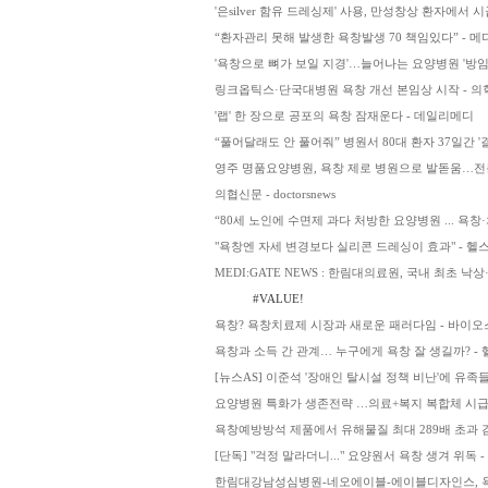
'은silver 함유 드레싱제' 사용, 만성창상 환자에서
“환자관리 못해 발생한 욕창발생 70 책임있다” - 
'욕창으로 뼈가 보일 지경'…늘어나는 요양병원 '방임
링크옵틱스·단국대병원 욕창 개선 본임상 시작 - 
'랩' 한 장으로 공포의 욕창 잠재운다 - 데일리메디
“풀어달래도 안 풀어줘” 병원서 80대 환자 37일간 '
영주 명품요양병원, 욕창 제로 병원으로 발돋움…전
의협신문 - doctorsnews
“80세 노인에 수면제 과다 처방한 요양병원 ... 욕창
"욕창엔 자세 변경보다 실리콘 드레싱이 효과" - 헬
MEDI:GATE NEWS : 한림대의료원, 국내 최초 
#VALUE!
욕창? 욕창치료제 시장과 새로운 패러다임 - 바이
욕창과 소득 간 관계… 누구에게 욕창 잘 생길까? -
[뉴스AS] 이준석 '장애인 탈시설 정책 비난'에 유족들
요양병원 특화가 생존전략 …의료+복지 복합체 시급 - med
욕창예방방석 제품에서 유해물질 최대 289배 초과 
[단독] "걱정 말라더니..." 요양원서 욕창 생겨 위독 -
한림대강남성심병원-네오에이블-에이블디자인스, 욕창