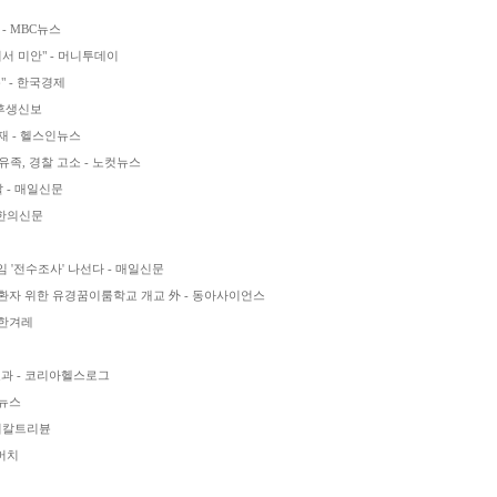
- MBC뉴스
서 미안" - 머니투데이
" - 한국경제
 후생신보
등재 - 헬스인뉴스
족, 경찰 고소 - 노컷뉴스
발 - 매일신문
 한의신문
 '전수조사' 나선다 - 매일신문
자 위한 유경꿈이룸학교 개교 外 - 동아사이언스
 한겨레
효과 - 코리아헬스로그
0뉴스
디칼트리뷴
슈머치