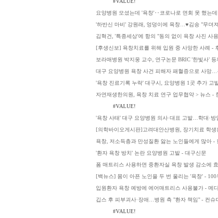
#VALUE!
요양병원 모셨는데 '욕창'‥코로나로 면회 못 했는데 
'하반신 마비' 강원래, 엉덩이에 욕창…♥김송 "무뎌져
김혁건, '특종세상'에 항의 "동의 없이 욕창 사진 사용
[후생신보] 욕창치료를 위해 입원 중 사망한 사례 -
보라매병원 박지웅 교수, 연구논문 BRIC '한빛사' 
대구 요양병원 욕창 사건 피해자 패혈증으로 사망…유
'욕창 진료기록 누락' 대구시, 요양병원 1곳 추가 고
자연재생한의원, 욕창 치료 연구 업무협약 > 뉴스 -
#VALUE!
'욕창 사태' 대구 요양병원 의사·대표 고발…학대·방임
[의학바이오게시판]고려대안산병원, 장기치료 학생환
욕창, 저소득층과 만성질환 앓는 노인들에게 많아 -
'환자 욕창 방치' 논란 요양병원 고발 - 대구신문
폼 매트리스 사용하면 중환자실 욕창 발생 감소에 
[백뉴스] 몸이 아픈 노인을 두 번 울리는 '욕창' - 10
입원환자 욕창 예방에 에어매트리스 사용불가 - 메
깁스 후 피부괴사·장애…병원 측 "환자 책임" - 컨
#VALUE!