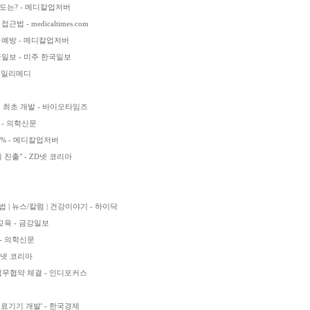
확도는? - 메디칼업저버
 - medicaltimes.com
 예방 - 메디칼업저버
국일보 - 미주 한국일보
 데일리메디
 최초 개발 - 바이오타임즈
- 의학신문
0% - 메디칼업저버
 진출" - ZD넷 코리아
| 뉴스/칼럼 | 건강이야기 - 하이닥
교육 - 금강일보
- 의학신문
D넷 코리아
무협약 체결 - 인디포커스
이
W의료기기 개발' - 한국경제