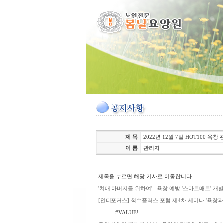
제 목
2022년 12월 7일 HOT100 욕창
이 름
관리자
제목을 누르면 해당 기사로 이동합니다.
'치매 아버지를 위하여'...욕창 예방 '스마트매트' 
[인디포커스] 척수플러스 포럼 제4차 세미나 '욕창과
#VALUE!