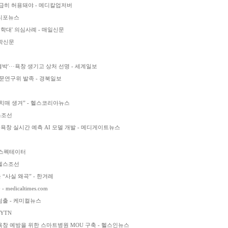
 시급히 허용돼야 - 메디칼업저버
메디포뉴스
학대' 의심사례 - 매일신문
의학신문
결박'···욕창 생기고 상처 선명 - 세계일보
문연구위 발족 - 경북일보
·치매 생겨” - 헬스코리아뉴스
스조선
낙상·욕창 실시간 예측 AI 모델 개발 - 메디게이트뉴스
오스펙테이터
 헬스조선
 “사실 왜곡” - 한겨레
icaltimes.com
검출 - 케미컬뉴스
 YTN
 예방을 위한 스마트병원 MOU 구축 - 헬스인뉴스