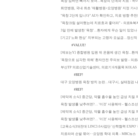
욕창 심하면 뼈까지 보여...욕창의 단계와 치료 - 하
희연병원, 국내 최초 '재활병원+요양병원' 지정 가시
"욕창 2단계 입니다" AI가 확인하고, 치료 방향 추천
"욕창크림 설마했는데 치료효과 좋더라" - 의료&
3일 만에 발생한 '욕창'…환자에게 무슨 일이 있었나
[기고]‘노화 현상’ 치부되는 고령자 요실금…정신적 
#VALUE!
[제보는Y] 종합병원 입원 뒤 온몸에 생긴 욕창...환자 
'욕창으로 심각한 위해' 환자안전 주의보 발령 - 의
부산TP 의료산업기술센터, 의료기 6개품목 KOLAS
#REF!
대구 요양병원 욕창 방치 논란…대구시, 실태점검 나
#REF!
[제약계 소식] 종근당, 약물 흡수율 높인 급성 치질 치
욕창 발생률 낮추려면?… '이것' 사용해야 - 헬스조선
[제약계 소식] 종근당, 약물 흡수율 높인 급성 치질 치
욕창 발생률 낮추려면?… '이것' 사용해야 - 헬스조선
[교육소식]대전대 LINC3.0사업단 '산학협력 EXPO'
치료라며 손발 묶어‥요양원 학대 의혹 - MBC뉴스