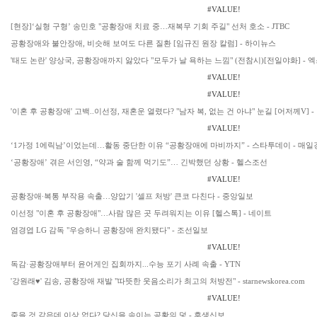
#VALUE!
[현장]‘실형 구형’ 송민호 "공황장애 치료 중…재복무 기회 주길" 선처 호소 - JTBC
공황장애와 불안장애, 비슷해 보여도 다른 질환 [임규진 원장 칼럼] - 하이뉴스
'태도 논란' 양상국, 공황장애까지 앓았다 "모두가 날 욕하는 느낌" (전참시)[전일야화] -
#VALUE!
#VALUE!
'이혼 후 공황장애' 고백..이선정, 재혼운 열렸다? "남자 복, 없는 건 아냐" 눈길 [어저께V]
#VALUE!
‘1가정 1에릭남’이었는데…활동 중단한 이유 “공황장애에 마비까지” - 스타투데이 - 매일
‘공황장애’ 겪은 서인영, “약과 술 함께 먹기도”… 긴박했던 상황 - 헬스조선
#VALUE!
공황장애∙복통 부작용 속출…양압기 '셀프 처방' 큰코 다친다 - 중앙일보
이선정 "이혼 후 공황장애"…사람 많은 곳 두려워지는 이유 [헬스톡] - 네이트
염경엽 LG 감독 "우승하니 공황장애 완치됐다" - 조선일보
#VALUE!
독감·공황장애부터 윤어게인 집회까지...수능 포기 사례 속출 - YTN
'강원래♥' 김송, 공황장애 재발 "따뜻한 웃음소리가 최고의 처방전" - starnewskorea.com
#VALUE!
죽을 것 같은데 이상 없다? 당신을 속이는 공황의 덫 - 후생신보