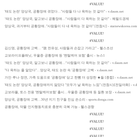
#VALUE!
'태도 논란' 양상국, 공황장애 겪었다…"사람들 다 나 욕하는 것 같아" - v.daum.net
‘태도 논란’ 양상국, 알고보니 공황장애…“사람들이 다 욕하는 것 같아” - 헤럴드경제
양상국, 과거부터 공황장애.."사람들이 다 내 욕하는 것 같아" [전참시] - starnewskorea.com
#VALUE!
#VALUE!
김신영, 공황장애 고백… “故 전유성, 사람들과 손잡고 가라고” - 헬스조선
교보라이프플래닛, 우울증·공황장애 등 '멘탈케어 보험' 출시 - 뉴스1
‘태도 논란’ 양상국, 알고보니 공황장애…“사람들이 다 욕하는 것 같아” - v.daum.net
"다 욕하는 줄 알았다"…양상국, 태도 논란 속 '공황장애' 고백 - v.daum.net
가인·루나·정연, 가족 도움으로 '공황장애' 딛고 한뼘 더 성장한 ★들 [종합] - v.daum.net
'태도 논란' 양상국, 공황장애까지 앓았다 "모두가 날 욕하는 느낌" (전참시)[전일야화] - v.da
교보라플, 토스 전용 '멘탈케어보험' 출시…우울증·공황장애 등 질환 보장 - v.daum.net
양상국, 공황장애 고백…30년 지기 친구들 진심 쓴소리 - sports.donga.com
공황장애, 약물·인지행동치료로 충분히 극복 가능 - 헬스경향
#VALUE!
#VALUE!
#VALUE!
#VALUE!