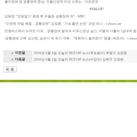
불안장애 및 공황장애 증상, 자율신경계 이상 신호는 - 이로운넷
#VALUE!
김혜정 "'전원일기' 종영 후 우울증·공황장애 와" - MBC
“수면제 30알 복용…공황장애” 김장훈, ‘기내 흡연 논란’ 과정 보니 - v.daum.net
만원버스에서 쓰러진 이유... 공황장애 발작과 미주신경성 실신, 어떻게 다를까 [김대억 원장
'공황장애 고백' 김신영, 송은이 덕 위기 극복…"재회하니 울컥한다" 뭉클 (옥문아) - v.daum.
이전글
2026년 6월 4일 오늘의 HOT100 뉴스(투표용지) 부평구 요양원
다음글
2026년 6월 2일 오늘의 HOT100 뉴스(이강인) 강북구 요양원