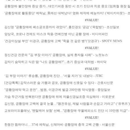
공황장애·불안장애 증상 증가...대인기피증 동반 시 조기 진단과 치료 중요 [임희철 원장 칼
'공황장애로 활동중단' 에릭남, 美에선 대박났다! 영화 제작에 예능까지! ('제이키아웃') -
#VALUE!
김신영 "공황장애에 폐소공포증까지 겪었다"..홍진경도 '공감' ('옥탑방') - 조선일보
양상국, 코로나 전에도 마스크 착용-연예인병 아닌 공황 장애 - 미디어파인
'건강이상설 부인' 이경규, 공황장애 고백 "죽을 것 같은 병"('갓경규') - SPOTV NEWS
#VALUE!
정신건강 전문의 "'김 부장 이야기' 공황장애, 실제 환자들 사례" - 노컷뉴스
갑자기 숨막히고 식은 땀 “나도 공황장애?”...초기 증상과 대처법 - 하이닥
#VALUE!
‘김 부장 이야기’ 류승룡, 공황장애 진단…‘서울 자가’도 내놨다 - JTBC
[건강톡톡] 갑작스러운 숨 가쁨과 공포, 공황장애 신호일 수 있다 - 간호사신문
"공황장애약 먹고 운전"…법원, 이경규에 벌금 200만원 약식명령 - 중앙일보
가슴 두근거림 반복된다면 공황장애 뒤에 자율신경실조증 의심해야 - 이로운넷
김신영, 공황장애 고백에 결국 눈물…“故전유성, 제발 사람들과 손잡고 가라고” (‘유퀴즈’)
교보라이프플래닛, '멘탈케어 보험' 선봬..."공황장애·우울에피소드 진단 시 10만원 지급"
#VALUE!
한동안 뜸하더니… 37세 에릭남, 신체마비·공황장애 충격 고백 근황 - 서울신문