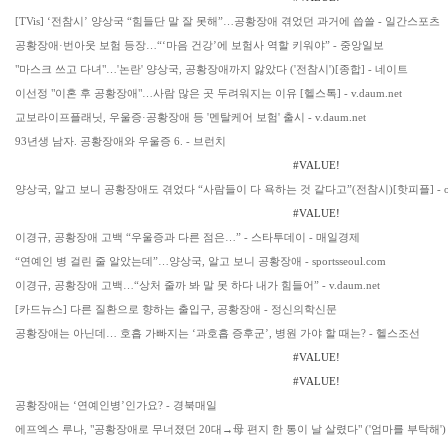
[TVis] ‘전참시’ 양상국 “힘들단 말 잘 못해”…공황장애 겪었던 과거에 씁쓸 - 일간스포츠
공황장애·번아웃 보험 등장…“‘마음 건강’에 보험사 역할 키워야” - 중앙일보
"마스크 쓰고 다녀"…'논란' 양상국, 공황장애까지 앓았다 ('전참시')[종합] - 네이트
이선정 "이혼 후 공황장애"…사람 많은 곳 두려워지는 이유 [헬스톡] - v.daum.net
교보라이프플래닛, 우울증·공황장애 등 '멘탈케어 보험' 출시 - v.daum.net
93년생 남자. 공황장애와 우울증 6. - 브런치
#VALUE!
양상국, 알고 보니 공황장애도 겪었다 “사람들이 다 욕하는 것 같다고”(전참시)[핫피플] - osen
#VALUE!
이경규, 공황장애 고백 “우울증과 다른 점은…” - 스타투데이 - 매일경제
“연예인 병 걸린 줄 알았는데”…양상국, 알고 보니 공황장애 - sportsseoul.com
이경규, 공황장애 고백…“상처 줄까 봐 말 못 하다 내가 힘들어” - v.daum.net
[카드뉴스] 다른 질환으로 향하는 출입구, 공황장애 - 정신의학신문
공황장애는 아닌데… 호흡 가빠지는 ‘과호흡 증후군’, 병원 가야 할 때는? - 헬스조선
#VALUE!
#VALUE!
공황장애는 ‘연예인병’인가요? - 경북매일
에프엑스 루나, "공황장애로 무너졌던 20대→母 편지 한 통이 날 살렸다" ('엄마를 부탁해')