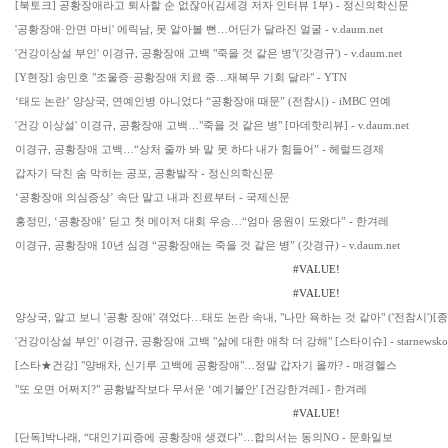
[북토크] 공황장애라고 퇴사할 순 없잖아(김세경 저자 인터뷰 1부) - 정신의학신문
'공황장애·안면 마비' 에릭남, 못 알아볼 뻔…어딘가 달라진 얼굴 - v.daum.net
'건강이상설 부인' 이경규, 공황장애 고백 "죽을 것 같은 병"('갓경규') - v.daum.net
[Y현장] 송민호 "조울증·공황장애 치료 중…재복무 기회 달라" - YTN
‘태도 논란’ 양상국, 연예인병 아니었다 “공황장애 때문” (전참시) - iMBC 연예
'건강 이상설' 이경규, 공황장애 고백…"죽을 것 같은 병" [마데핫리뷰] - v.daum.net
이경규, 공황장애 고백…“상처 줄까 봐 말 못 하다 내가 힘들어” - 헤럴드경제
갑자기 닥친 숨 막히는 공포, 공황발작 - 정신의학신문
‘공황장애 의심증상’ 속단 말고 내과 진료부터 - 국제신문
홍정민, ‘공황장애’ 딛고 첫 메이저 대회 우승…“엄마 응원이 도왔다” - 한겨레
이경규, 공황장애 10년 심경 “공황장애는 죽을 것 같은 병” (갓경규) - v.daum.net
#VALUE!
#VALUE!
양상국, 알고 보니 '공황 장애' 겪었다…태도 논란 속내, "나만 욕하는 것 같아" ('전참시')[종
'건강이상설 부인' 이경규, 공황장애 고백 "삶에 대한 애착 더 강해" [스타이슈] - starnewskor
[스타★건강] "양배차, 신기루 고백에 공황장애"…정말 갑자기 올까? - 매경헬스
"또 오면 어쩌지?" 공황발작보다 무서운 ‘예기불안' [건강한겨레] - 한겨레
#VALUE!
[단독]박나래, “대인기피증에 공황장애 생겼다”…합의서는 동의NO - 문화일보