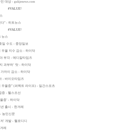
 - gukjenews.com
#VALUE!
언스
다" - 히트뉴스
#VALUE!
S 뉴스
호일 수도 - 중앙일보
 우울 지수 감소 - 하이닥
야 부각 - 메디칼타임즈
지 과부하’ 탓 - 하이닥
 가까이 감소 - 하이닥
하 - 바이오타임즈
에 우울증” (퍼펙트 라이프) - 일간스포츠
급증 - 헬스조선
울증' - 하이닥
년 출시 - 한겨레
 - 농민신문
로저' 개발 - 헬로디디
한겨레