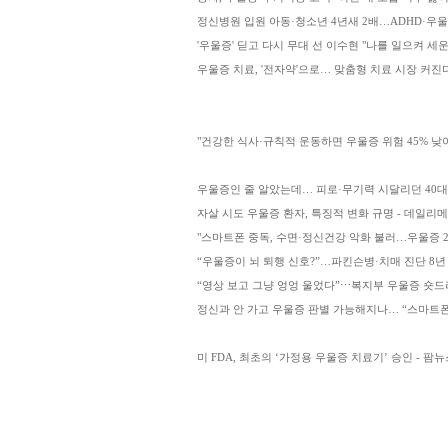
정신병원 입원 아동·청소년 4년새 2배…ADHD·우울
'우울증' 딛고 다시 무대 선 이수현 "나를 일으켜 세운 
우울증 치료, '전자약'으로… 맞춤형 치료 시장 커진
"건강한 식사·규칙적 운동하면 우울증 위험 45% 낮
우울증인 줄 알았는데… 피로·무기력 시달리던 40대 男
자살 시도 우울증 환자, 특징적 변화 규명 - 데일리
"스마트폰 중독, 수면·정신건강 악화 불러…우울증 2.
“우울증이 뇌 퇴행 신호?”…파킨슨병·치매 진단 8년
“영상 보고 그냥 엉엉 울었다”⋯복지부 우울증 숏드라마
정신과 안 가고 우울증 판별 가능해지나… “스마트폰
미 FDA, 최초의 ‘가정용 우울증 치료기’ 승인 - 팜