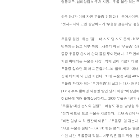
영등포구, 심리상담 바우처 지원…우울·불안 겪는 구민 대상
하루 6시간 이하 자면 우울증 위험 2배 - 동아사이
"챗지피티와 고민 상담하다가 '우울증 골든타임' 놓친
우울증 원인 1위는 ‘잠’…더 자도 덜 자도 문제 - KB
반복되는 등교 거부·복통…사춘기 아닌 ‘우울증’ 신
중증 우울증 환자에 환각 물질 투여했더니...2주 만에
저변 확대되는 우울증 시장…약제 넘어 의료기기 분
우울증 앓으면 왜 더 피곤할까?...뇌·혈액 세포 ‘에너
심폐 체력이 뇌 건강 지킨다...치매·우울증 위험 40%
우울증 환자가 겪는 ‘무기력증’의 실체는 대사 과부
[TVis] 투투 황혜영 뇌종양 발견 당시 회상 “허탈감
취업난에 미래 불확실성까지… 2030 우울증 4년간 
"우울감 대신 분노와 일탈"… 여성도 겪는 '남성형 우
‘전기 헤드셋’으로 우울증 치료한다…FDA 승인에 내
“바쁜 일상 속 차 한잔의 여유”…‘우울증’ 덜 겪는다
"AI로 우울증 진단"···KAIST, 행동 분석 플랫폼 '클
수면 시간, 우울증과 직결…너무 많은 잠도 위험 - 