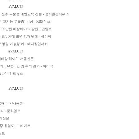
#VALUE!
·산후 우울증 예방교육 진행 - 꽁지환경늬우스
‘고기능 우울증’ 비상 - KBS 뉴스
000만원 배상해야” - 강원도민일보
료’, 치매 발병 45% 낮춰 - 하이닥
 영향 가능성 커 - 메디칼업저버
#VALUE!
배상 해야” - 서울신문
... 유럽 5만 명 추적 결과 - 하이닥
다" - 히트뉴스
#VALUE!
2배↑ - 약사공론
라 - 문화일보
경제신문
 위험도 ↓ - 네이트
일보