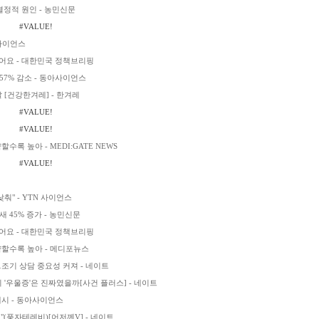
결정적 원인 - 농민신문
#VALUE!
아사이언스
어요 - 대한민국 정책브리핑
57% 감소 - 동아사이언스
[건강한겨레] - 한겨레
#VALUE!
#VALUE!
록 높아 - MEDI:GATE NEWS
#VALUE!
춰" - YTN 사이언스
 45% 증가 - 농민신문
어요 - 대한민국 정책브리핑
할수록 높아 - 메디포뉴스
조기 상담 중요성 커져 - 네이트
'우울증'은 진짜였을까[사건 플러스] - 네이트
제시 - 동아사이언스
"(풍자테레비)[어저께V] - 네이트