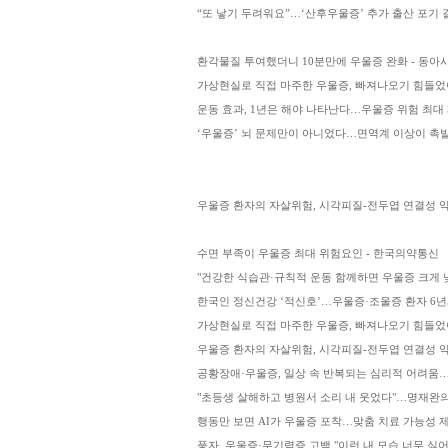
“또 낳기 두려워요”…‘산후우울증’ 추가 출산 포기 
환각물질 투여했더니 10분만에 우울증 완화 - 동
가상현실로 직접 마주한 우울증, 빠져나오기 힘들었
운동 효과, 1년은 해야 나타난다…우울증 위험 최대 
‘우울증’ 뇌 문제만이 아니었다…면역계 이상이 촉발 
우울증 환자의 자살위험, 시각피질-전두엽 연결성 약할수
수면 부족이 우울증 최대 위험요인 - 한국의약통신
"건강한 식습관·규칙적 운동 함께하면 우울증 크게 낮
한국인 정신건강 ‘적신호’…우울증·조울증 환자 6년새
가상현실로 직접 마주한 우울증, 빠져나오기 힘들었
우울증 환자의 자살위험, 시각피질-전두엽 연결성 약
공황장애·우울증, 일상 속 반복되는 심리적 어려움…
"초등생 살해하고 병원서 소리 내 웃었다"…명재완의 
행동만 보면 AI가 우울증 포착…맞춤 치료 가능성 
풍자, 우울증·무기력증 고백 "이런 내 모습 너무 싫어