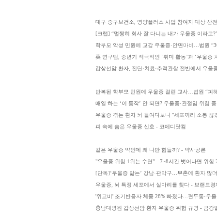
대구 중구보건소, 영양플러스 사업 참여자 대상 산전
[크랩] “멀쩡히 회사 잘 다니는 내가 우울증 이라고?” 
학부모 악성 민원에 교감 우울증·안면마비…법원 “3
英 연구팀, 중년기 적극적인 ‘취미 활동’과 ‘우울증 치
갑상선암 환자, 진단·치료·추적관찰 전반에서 우울증
반복된 학부모 민원에 우울증 걸린 교사…법원 “피해
매일 하는 ‘이 동작’ 안 되면? 우울증·관절염 위험 증가
우울증 겪는 환자 뇌 들여다보니 "세포끼리 소통 끊겼
피 속에 숨은 우울증 신호 - 코메디닷컴
같은 우울증 약인데 왜 나만 힘들까? - 약사공론
"우울증 위험 1위는 수면"…7~8시간 벗어나면 위험 
[단독]‘우울증 앓는’ 강남·관악구…부촌에 환자 많더
우울증, 뇌 특정 세포에서 실마리를 찾다 - 브랜드
'위고비' 조기반응자 체중 28% 빠졌다…편두통·우울증
충남대병원 갑상선암 환자 우울증 위험 규명 - 금강