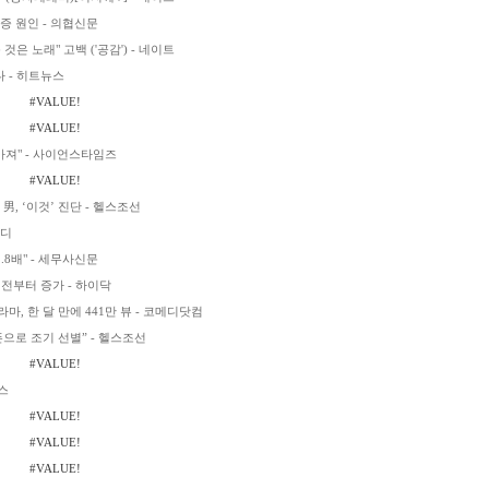
증 원인 - 의협신문
것은 노래" 고백 ('공감') - 네이트
다 - 히트뉴스
#VALUE!
#VALUE!
아져" - 사이언스타임즈
#VALUE!
, ‘이것’ 진단 - 헬스조선
메디
8배" - 세무사신문
 전부터 증가 - 하이닥
, 한 달 만에 441만 뷰 - 코메디닷컴
으로 조기 선별” - 헬스조선
#VALUE!
뉴스
#VALUE!
#VALUE!
#VALUE!