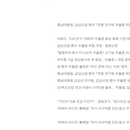
충남대병원, 갑상선암 환자 7천명 연구해 우울증 위험
리메드, "Cell 연구, TMS의 우울증 회로 회복 기
갑상선암 환자 우울증 위험 규명 - 병원신문
"멀쩡하게 회사 다니는데 우울증? 고기능 우울증 자가진단 
박지훈, S급 관심병사로 첫 등장…우울증→게임 중독 '심각'
암 환자 우울증·불면은 '의지' 문제 아닌 '치료' 영역
충남대병원, 갑상선암 환자 7천명 연구해 우울증 위험 규명
충남대병원 갑상선 연구팀, 갑상선암 환자 우울증 위
[단독]1인당 연간 의료비 110만원 돌파… 우울증, 
“구민의 마음 건강 지킨다”…영등포구, ‘정신건강 심
'퍼펙트 라이프' 황혜영 "과거 뇌수막종 진단 받고 우울
'퍼펙트 라이프' 황혜영 "과거 뇌수막종 진단 받고 우울