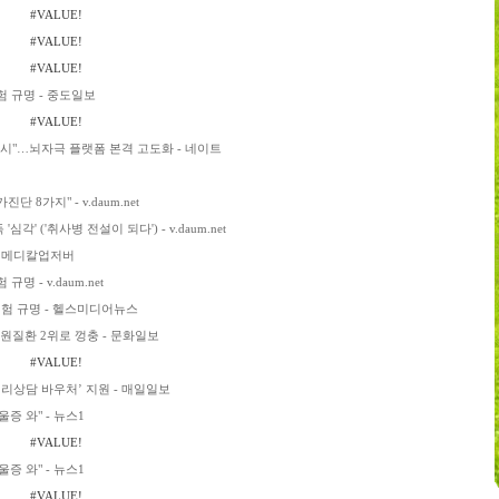
#VALUE!
#VALUE!
#VALUE!
 규명 - 중도일보
#VALUE!
전 제시"…뇌자극 플랫폼 본격 고도화 - 네이트
8가지" - v.daum.net
 ('취사병 전설이 되다') - v.daum.net
 - 메디칼업저버
 - v.daum.net
험 규명 - 헬스미디어뉴스
입원질환 2위로 껑충 - 문화일보
#VALUE!
리상담 바우처’ 지원 - 매일일보
증 와" - 뉴스1
#VALUE!
증 와" - 뉴스1
#VALUE!