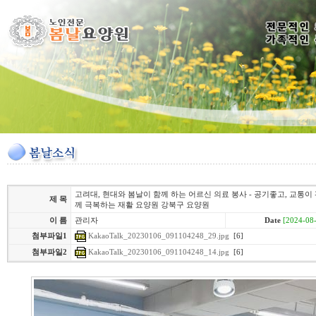
고려대, 현대와 봄날이 함께 하는 어르신 의료 봉사 - 공기좋고, 교통이
제 목
께 극복하는 재활 요양원 강북구 요양원
이 름
관리자
Date
[2024-08-
KakaoTalk_20230106_091104248_29.jpg
[6]
첨부파일1
KakaoTalk_20230106_091104248_14.jpg
[6]
첨부파일2