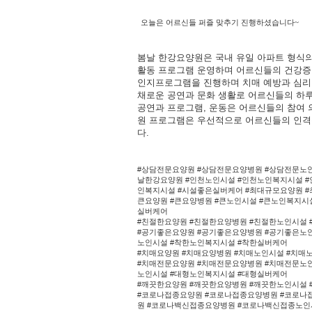
오늘은 어르신들 퍼즐 맞추기 진행하셨습니다~
봄날 한강요양원은 국내 유일 아파트 형식의
활동 프로그램 운영하며 어르신들의 건강증
인지프로그램을 진행하며 치매 예방과 심리적
채로운 공연과 문화 생활로 어르신들의 하루
공연과 프로그램, 운동은 어르신들의 참여 
원 프로그램은 우선적으로 어르신들의 인격
다.
#상담전문요양원 #상담전문요양병원 #상담전문노인
날한강요양원 #인천노인시설 #인천노인복지시설 
인복지시설 #시설좋은실버케어 #최대규모요양원 
큰요양원 #큰요양병원 #큰노인시설 #큰노인복지시
실버케어
#친절한요양원 #친절한요양병원 #친절한노인시설
#공기좋은요양원 #공기좋은요양병원 #공기좋은노인
노인시설 #착한노인복지시설 #착한실버케어
#치매요양원 #치매요양병원 #치매노인시설 #치매
#치매전문요양원 #치매전문요양병원 #치매전문노인
노인시설 #대형노인복지시설 #대형실버케어
#깨끗한요양원 #깨끗한요양병원 #깨끗한노인시설
#코로나접종요양원 #코로나접종요양병원 #코로나
원 #코로나백신접종요양병원 #코로나백신접종노인