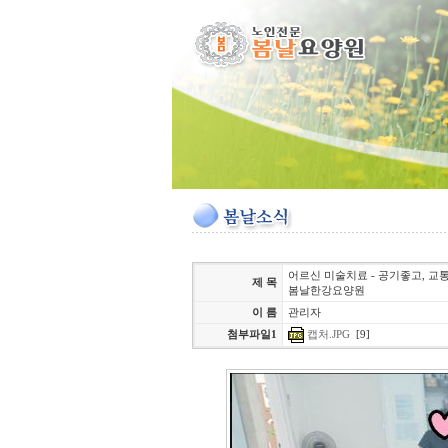
어르신 미술치료 - 공기좋고, 교
제 목
봄날한강요양원
이 름
관리자
첨부파일1
캡처.JPG
[9]