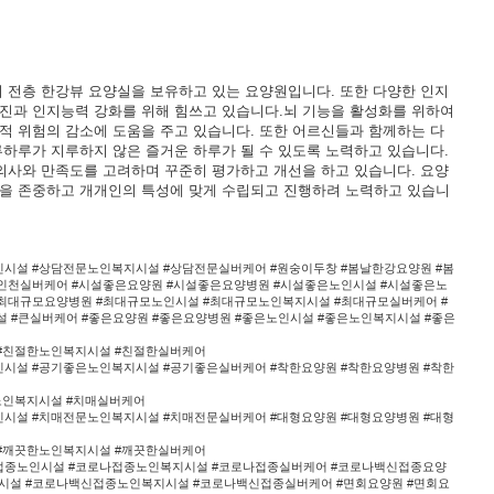
 전층 한강뷰 요양실을 보유하고 있는 요양원입니다. 또한 다양한 인지
진과 인지능력 강화를 위해 힘쓰고 있습니다.뇌 기능을 활성화를 위하여
 위험의 감소에 도움을 주고 있습니다. 또한 어르신들과 함께하는 다
하루가 지루하지 않은 즐거운 하루가 될 수 있도록 노력하고 있습니다.
의사와 만족도를 고려하며 꾸준히 평가하고 개선을 하고 있습니다. 요양
을 존중하고 개개인의 특성에 맞게 수립되고 진행하려 노력하고 있습니
시설 #상담전문노인복지시설 #상담전문실버케어 #원숭이두창 #봄날한강요양원 #봄
#인천실버케어 #시설좋은요양원 #시설좋은요양병원 #시설좋은노인시설 #시설좋은노
#최대규모요양병원 #최대규모노인시설 #최대규모노인복지시설 #최대규모실버케어 #
설 #큰실버케어 #좋은요양원 #좋은요양병원 #좋은노인시설 #좋은노인복지시설 #좋은
 #친절한노인복지시설 #친절한실버케어
시설 #공기좋은노인복지시설 #공기좋은실버케어 #착한요양원 #착한요양병원 #착한
노인복지시설 #치매실버케어
시설 #치매전문노인복지시설 #치매전문실버케어 #대형요양원 #대형요양병원 #대형
 #깨끗한노인복지시설 #깨끗한실버케어
접종노인시설 #코로나접종노인복지시설 #코로나접종실버케어 #코로나백신접종요양
시설 #코로나백신접종노인복지시설 #코로나백신접종실버케어 #면회요양원 #면회요