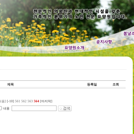
제목
등록일
조회
처음]
[-10]
561
562
563
564
[마지막]
내용