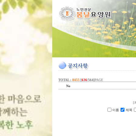
TOTAL :
8455
[
636
/564]
PAGE
No
[
이름
제목